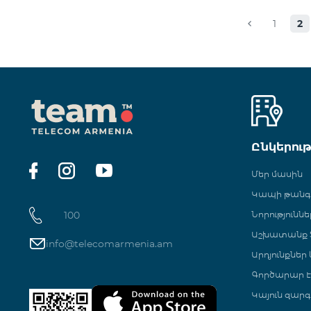
1
2
Ընկերու
Մեր մասին
Կապի թան
100
Նորություննե
Աշխատանք Տ
info@telecomarmenia.am
Արդյունքներ
Գործարար Է
Կայուն զարգ