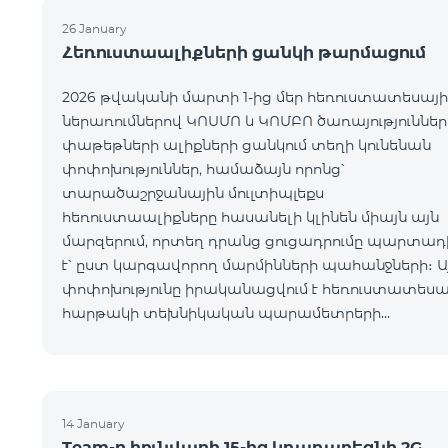
26 January
Հեռուստաալիքների ցանկի թարմացում
2026 թվականի մարտի 1-ից մեր հեռուստատեսայի
ներառումներով ԿՈՍՄՈ և ԿՈՄԲՈ ծառայություններ
փաթեթների ալիքների ցանկում տեղի կունենան
փոփոխություններ, համաձայն որոնց՝
տարածաշրջանային մուլտիպլեքս
հեռուստաալիքները հասանելի կլինեն միայն այն
մարզերում, որտեղ դրանց ցուցադրումը պարտադ
է՝ ըստ կարգավորող մարմինների պահանջների։ Ա
փոփոխությունը իրականացվում է հեռուստատեսա
հարթակի տեխնիկական պարամետրերի
թարմացման շրջանակներում և
համապատասխանում է տեղական հեռարձակմա
նորմերին։ Ալիքների ցանկը ըստ մարզեր
14 January
Team-ը հունվարի 15-ից կդադարեցնի 2G