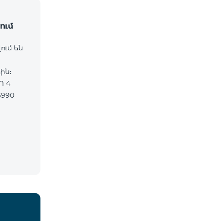
ում
ում են
ին։
Ո 4
3990