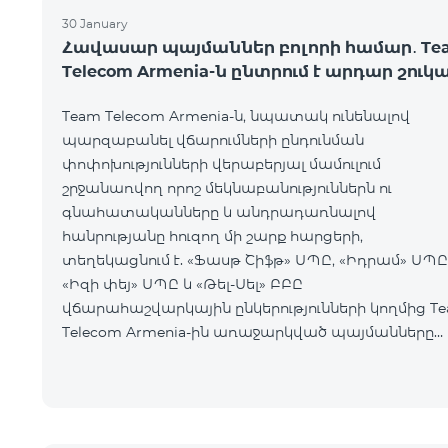
30 January
Հավասար պայմաններ բոլորի համար․ Te
Telecom Armenia-ն ընտրում է արդար շուկ
Team Telecom Armenia-ն, նպատակ ունենալով
պարզաբանել վճարումների ընդունման
փոփոխությունների վերաբերյալ մամուլում
շրջանառվող որոշ մեկնաբանություններն ու
գնահատականները և անդրադառնալով
հանրությանը հուզող մի շարք հարցերի,
տեղեկացնում է. «Ֆասթ Շիֆթ» ՍՊԸ, «Իդրամ» ՍՊԸ
«Իզի փեյ» ՍՊԸ և «Թել-Սել» ԲԲԸ
վճարահաշվարկային ընկերությունների կողմից T
Telecom Armenia-ին առաջարկված պայմանները
ենթադրում էին ծառայությունների համար էապես
ավելի բարձր սակագներ, քան այ