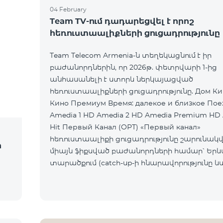
04 February
Team TV-ում դադարեցվել է որոշ
հեռուստաալիքների ցուցադրությունը
Team Telecom Armenia-ն տեղեկացնում է իր
բաժանորդներին, որ 2026թ. փետրվարի 1-ից
անհասանելի է ստորև ներկայացված
հեռուստաալիքների ցուցադրությունը. Дом Кино Дом
Кино Премиум Время: далекое и близкое Пое
Amedia 1 HD Amedia 2 HD Amedia Premium HD
Hit Первый Канал (ОРТ) «Первый канал»
հեռուստաալիքի ցուցադրությունը շարունակվո
ի
միայն ֆիքսված բաժանորդների համար՝ Եր
տարածքում (catch-up-ի հնարավորությունը և
հասանելի չէ): Ընկերությունը հայցում է
բաժանորդների ներո