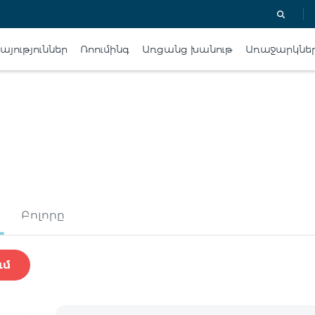
յություններ
Ռոումինգ
Առցանց խանութ
Առաջարկնե
Բոլորը
ւմ