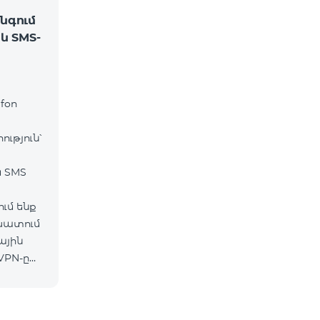
նգում
և SMS-
fon
ւթյուն՝
և SMS
ւմ ենք
շխատում
ային
VPN-ը
ւմ