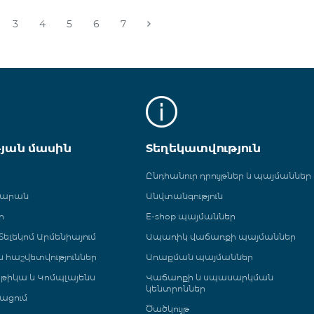
3
4
5
6
7
թյան մասին
Տեղեկատվություն
Ընդհանուր դրույթներ և պայմաններ
գարան
Անվտանգություն
ր
E-shop պայմաններ
ելեկոմ Արմենիայում
Ապառիկ վաճառքի պայմաններ
 և հաշվետվություններ
Առաքման պայմաններ
թիկա և Կոմպլայենս
Վաճառքի և սպասարկման
կենտրոններ
ացում
Ծածկույթ