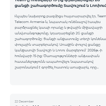
ցանցի շահագործումը Տավուշում և Լոռիու
Ւնչպես նախօրոք բազմիցս հայտարարվել էր, Tea
Telecom Armenia-ն, նպատակ ունենալով էապես
բարձրացնել կապի որակը և թվային միջավայրի
անվտանգությունը, կդադարեցնի 2G ցանցի
շահագործումը: Ցանցի անջատումը տեղի կունենա
փուլային տարբերակով: Առաջին փուլով ցանցը
կանջատվի Տավուշի և Լոռու մարզերում՝ 2026թ.-ի
հունվարի 15-ից: Ծառայությունների անխափան
հասանելությունն ապահովելու նպատակով
շարունակում է գործել հատուկ առաջարկ, որը
հնարավորություն է ընձեռում ձեռք բերել նոր
տեխնոլոգիաներով աշխատող բջջային հեռախոսն
22 December