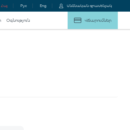
Հայ
Рус
Eng
Անձնական գրասենյակ
ր
Օգնություն
Վճարումներ