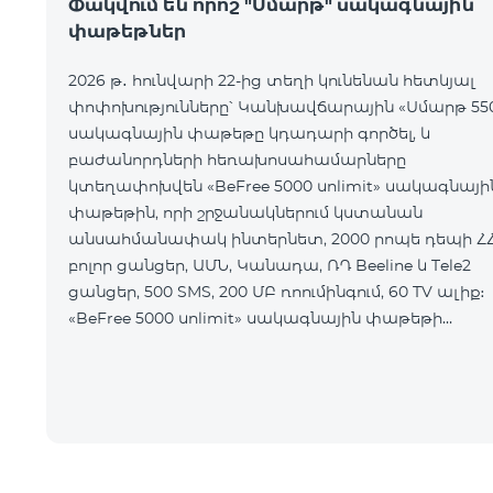
Փակվում են որոշ "Սմարթ" սակագնային
փաթեթներ
2026 թ․ հունվարի 22-ից տեղի կունենան հետևյալ
փոփոխությունները՝ Կանխավճարային «Սմարթ 55
սակագնային փաթեթը կդադարի գործել, և
բաժանորդների հեռախոսահամարները
կտեղափոխվեն «BeFree 5000 unlimit» սակագնայի
փաթեթին, որի շրջանակներում կստանան
անսահմանափակ ինտերնետ, 2000 րոպե դեպի Հ
բոլոր ցանցեր, ԱՄՆ, Կանադա, ՌԴ Beeline և Tele2
ցանցեր, 500 SMS, 200 ՄԲ ռոումինգում, 60 TV ալիք։
«BeFree 5000 unlimit» սակագնային փաթեթի
ամսավճարը կազմում է 5000 դրամ։
Կանխավճարային «Սմարթ 7500» սակագնային
փաթեթը կդադարի գ