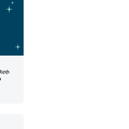
երի
ն