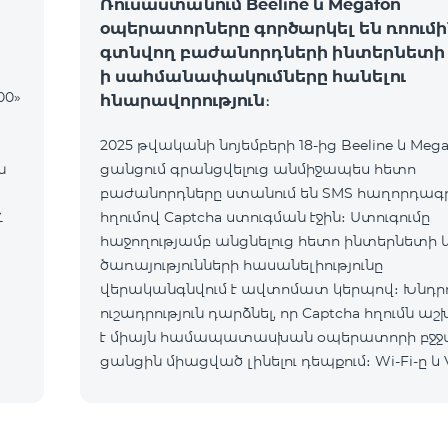
Ռուսաստանում Beeline և Megafon
օպերատորները գործարկել են ռոումի
գտնվող բաժանորդների ինտերնետի 
ի սահմանափակումները հանելու
00»
հնարավորություն։
2025 թվականի նոյեմբերի 18-ից Beeline և Mega
ն
ցանցում գրանցվելուց անմիջապես հետո
բաժանորդները ստանում են SMS հաղորդագրո
Հ
հղումով Captcha ստուգման էջին։ Ստուգումը
հաջողությամբ անցնելուց հետո ինտերնետի 
ծառայությունների հասանելիությունը
վերականգնվում է ավտոմատ կերպով։ Խնդրո
ուշադրություն դարձնել, որ Captcha հղումն ա
է միայն համապատասխան օպերատորի բջջ
ցանցին միացված լինելու դեպքում։ Wi-Fi-ը և 
պետք է անջատված լինեն, հակառակ դեպքո
նույնականացումը չի կատարվի։ Այս