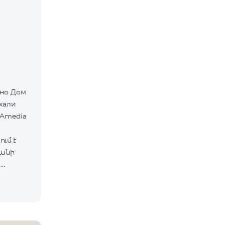
хали
 Amedia
ւմ է
ևանի
ս