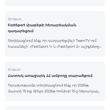
20 March
FastSport փաթեթի հեռարձակման
դադարեցում
Տեղեկացնում ենք, որ դադարեցվել է TeamTV-ում
հասանելի՝ «FastSport 1» և «FastSport 2» ալիքները
ներառող «FastSports» փաթեթի վաճառքը։ Սույն
թվականի ապրիլի 20-ից կդադարեցվի նաև
նշված հեռուստաալիքների հեռարձակումը։
Հարցերի կամ լրացուցիչ տեղեկությունների
13 March
Հատուկ առաջարկ ՀՀ ամբողջ տարածքում
համար խնդրում ենք դիմել «Ֆասթ Մեդիա»
ընկերություն։
Ուրախությամբ տեղեկացնում ենք, որ 2026թ,
մարտի 15-ից մինչև 2026թ հունիսի 15-ը ներառյալ
Հայաստանի Հանրապետության ողջ տարածքում
ԿՈՍՄՈ 4 12500, ԿՈՍՄՈ 4 16500, ԿՈՍՄՈ 4
9900 Մարզային Ծառայությունների փաթեթները