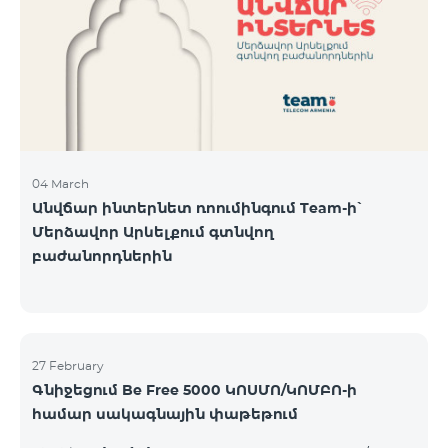
Կիրակի-08․03 Երևան Կենտրոն Իսակովի
պողոտա 3/7 09:00-18:00 09:00-18:00 10:00-19:00
Երևան Կենտրոն Խորենացու փողոց 26/26 09:00-
18:00 09:00-18:00 10:00-19:00 Երևան Էրեբունի
Տիգրան Մեծի պողոտա
04 March
Անվճար ինտերնետ ռոումինգում Team-ի՝
Մերձավոր Արևելքում գտնվող
բաժանորդներին
27 February
Գնիջեցում Be Free 5000 ԿՈՍՄՈ/ԿՈՄԲՈ-ի
համար սակագնային փաթեթում