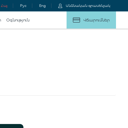
Հայ
Рус
Eng
Անձնական գրասենյակ
ր
Օգնություն
Վճարումներ