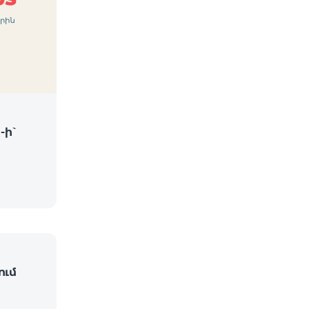
-ի՝
ում