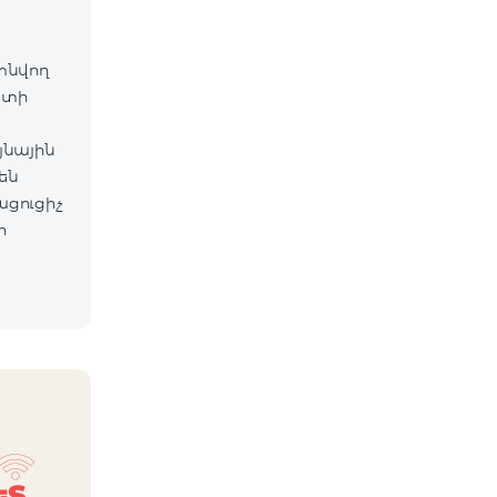
գտնվող
ետի
յնային
են
ացուցիչ
ի