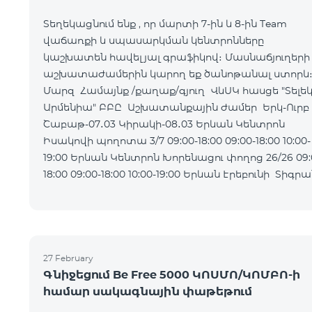
Տեղեկացնում ենք , որ մարտի 7-ին և 8-ին Team
վաճառքի և սպասարկման կենտրոնները
կաշխատեն հավելյալ գրաֆիկով։ Մասնաճյուղերի
աշխատաժամերին կարող եք ծանոթանալ ստորև
Մարզ Համայնք /քաղաք/գյուղ ՎևՍԿ հասցե "Տելե
Արմենիա" ԲԲԸ Աշխատանքային ժամեր Երկ-Ուրբ
Շաբաթ-07․03 Կիրակի-08․03 Երևան Կենտրոն
Իսակովի պողոտա 3/7 09:00-18:00 09:00-18:00 10:00-
19:00 Երևան Կենտրոն Խորենացու փողոց 26/26 09:00-
18:00 09:00-18:00 10:00-19:00 Երևան Էրեբունի Տիգրան
Մեծի պողոտա
27 February
Գնիջեցում Be Free 5000 ԿՈՍՄՈ/ԿՈՄԲՈ-ի
համար սակագնային փաթեթում