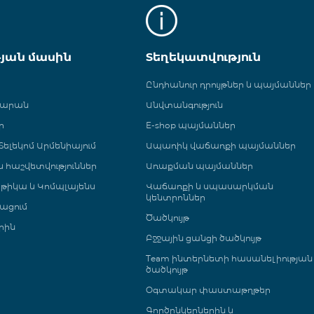
թյան մասին
Տեղեկատվություն
Ընդհանուր դրույթներ և պայմաններ
գարան
Անվտանգություն
ր
E-shop պայմաններ
ելեկոմ Արմենիայում
Ապառիկ վաճառքի պայմաններ
 և հաշվետվություններ
Առաքման պայմաններ
թիկա և Կոմպլայենս
Վաճառքի և սպասարկման
կենտրոններ
ացում
Ծածկույթ
րին
Բջջային ցանցի ծածկույթ
Team ինտերնետի հասանելիության
ծածկույթ
Օգտակար փաստաթղթեր
Գործընկերներին և