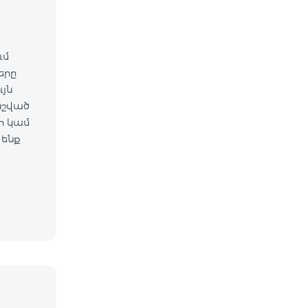
ւմ
ները
նշված
 ենք