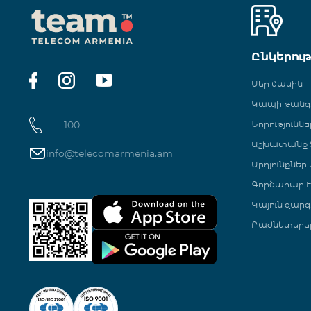
Ընկերու
Մեր մասին
Կապի թան
100
Նորություննե
Աշխատանք Տ
info@telecomarmenia.am
Արդյունքներ
Գործարար Է
Կայուն զարգ
Բաժնետերե