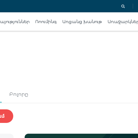
յություններ
Ռոումինգ
Առցանց խանութ
Առաջարկնե
Բոլորը
ւմ