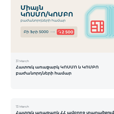
31 March
Հատուկ առաջարկ ԿՈՍՄՈ և ԿՈՄԲՈ
բաժանորդների համար
13 March
Հատուկ առաջարկ ՀՀ ամբողջ տարածքու