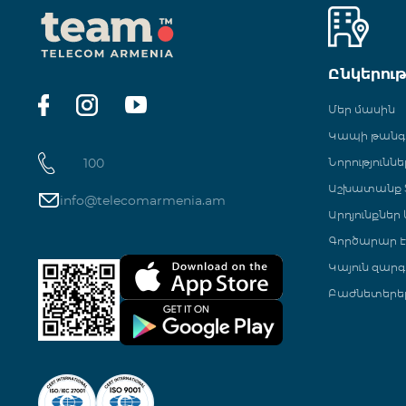
Ընկերու
Մեր մասին
Կապի թան
100
Նորություննե
Աշխատանք Տ
info@telecomarmenia.am
Արդյունքներ
Գործարար Է
Կայուն զարգ
Բաժնետերե