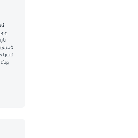
ւմ
ները
նշված
 ենք