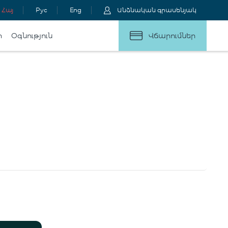
Հայ
Рус
Eng
Անձնական գրասենյակ
ր
Օգնություն
Վճարումներ