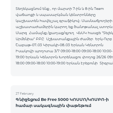
Տեղեկացնում ենք , որ մարտի 7-ին և 8-ին Team
վաճառքի և սպասարկման կենտրոնները
կաշխատեն հավելյալ գրաֆիկով։ Մասնաճյուղերի
աշխատաժամերին կարող եք ծանոթանալ ստորև
Մարզ Համայնք /քաղաք/գյուղ ՎևՍԿ հասցե "Տելե
Արմենիա" ԲԲԸ Աշխատանքային ժամեր Երկ-Ուրբ
Շաբաթ-07․03 Կիրակի-08․03 Երևան Կենտրոն
Իսակովի պողոտա 3/7 09:00-18:00 09:00-18:00 10:00-
19:00 Երևան Կենտրոն Խորենացու փողոց 26/26 09:00-
18:00 09:00-18:00 10:00-19:00 Երևան Էրեբունի Տիգրան
Մեծի պողոտա
27 February
Գնիջեցում Be Free 5000 ԿՈՍՄՈ/ԿՈՄԲՈ-ի
համար սակագնային փաթեթում