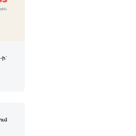
-ի՝
ում