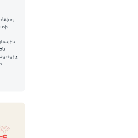
գտնվող
ետի
յնային
են
ացուցիչ
ի