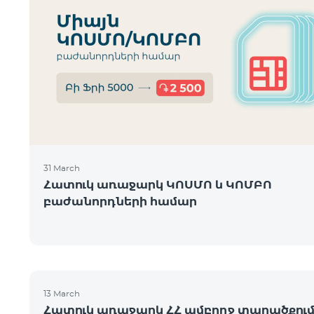
31 March
Հատուկ առաջարկ ԿՈՍՄՈ և ԿՈՄԲՈ
բաժանորդների համար
13 March
Հատուկ առաջարկ ՀՀ ամբողջ տարածքու