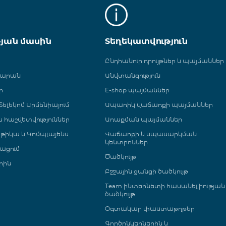
թյան մասին
Տեղեկատվություն
Ընդհանուր դրույթներ և պայմաններ
գարան
Անվտանգություն
ր
E-shop պայմաններ
ելեկոմ Արմենիայում
Ապառիկ վաճառքի պայմաններ
 և հաշվետվություններ
Առաքման պայմաններ
թիկա և Կոմպլայենս
Վաճառքի և սպասարկման
կենտրոններ
ացում
Ծածկույթ
րին
Բջջային ցանցի ծածկույթ
Team ինտերնետի հասանելիության
ծածկույթ
Օգտակար փաստաթղթեր
Գործընկերներին և