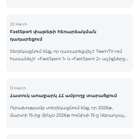
20 March
FastSport փաթեթի հեռարձակման
դադարեցում
Տեղեկացնում ենք, որ դադարեցվել է TeamTV-ում
հասանելի՝ «FastSport 1» և «FastSport 2» ալիքները
ներառող «FastSports» փաթեթի վաճառքը։ Սույն
թվականի ապրիլի 20-ից կդադարեցվի նաև
նշված հեռուստաալիքների հեռարձակումը։
Հարցերի կամ լրացուցիչ տեղեկությունների
13 March
Հատուկ առաջարկ ՀՀ ամբողջ տարածքում
համար խնդրում ենք դիմել «Ֆասթ Մեդիա»
ընկերություն։
Ուրախությամբ տեղեկացնում ենք, որ 2026թ,
մարտի 15-ից մինչև 2026թ հունիսի 15-ը ներառյալ
Հայաստանի Հանրապետության ողջ տարածքում
ԿՈՍՄՈ 4 12500, ԿՈՍՄՈ 4 16500, ԿՈՍՄՈ 4
9900 Մարզային Ծառայությունների փաթեթները