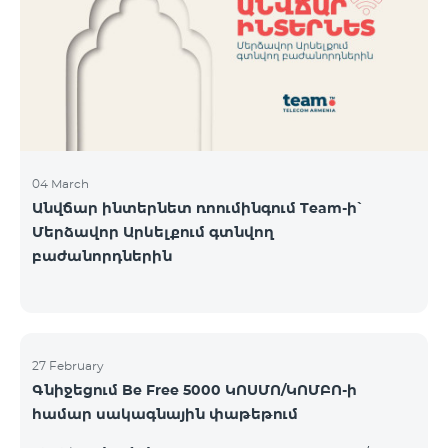
Կիրակի-08․03 Երևան Կենտրոն Իսակովի
պողոտա 3/7 09:00-18:00 09:00-18:00 10:00-19:00
Երևան Կենտրոն Խորենացու փողոց 26/26 09:00-
18:00 09:00-18:00 10:00-19:00 Երևան Էրեբունի
Տիգրան Մեծի պողոտա
04 March
Անվճար ինտերնետ ռոումինգում Team-ի՝
Մերձավոր Արևելքում գտնվող
բաժանորդներին
27 February
Գնիջեցում Be Free 5000 ԿՈՍՄՈ/ԿՈՄԲՈ-ի
համար սակագնային փաթեթում