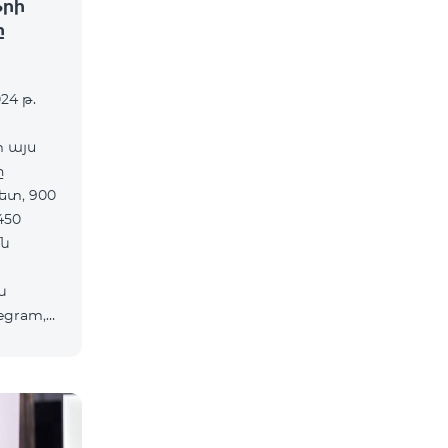
ֆրի
ը
24 թ.
տ այս
ը
ետ, 900
450
ն
ն
egram,
ծներից