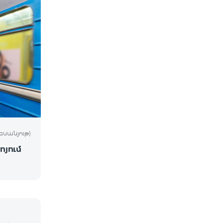
եսանյութ)
ոյում