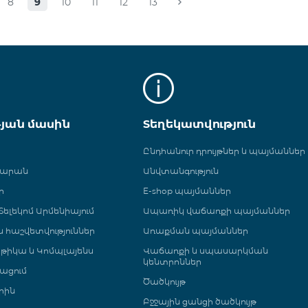
8
9
10
11
12
13
թյան մասին
Տեղեկատվություն
Ընդհանուր դրույթներ և պայմաններ
գարան
Անվտանգություն
ր
E-shop պայմաններ
ելեկոմ Արմենիայում
Ապառիկ վաճառքի պայմաններ
 և հաշվետվություններ
Առաքման պայմաններ
թիկա և Կոմպլայենս
Վաճառքի և սպասարկման
կենտրոններ
ացում
Ծածկույթ
րին
Բջջային ցանցի ծածկույթ