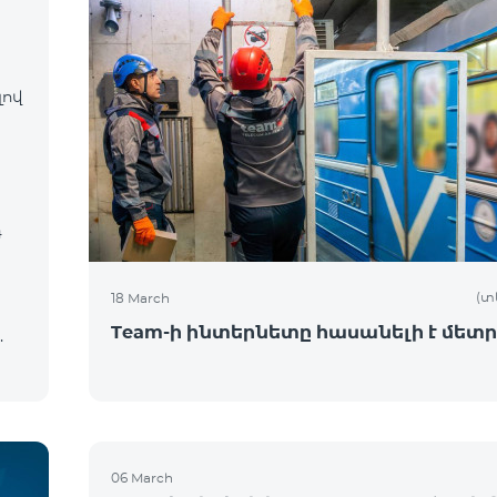
լով
դ
(տ
18 March
Team-ի ինտերնետը հասանելի է մետր
ն
06 March