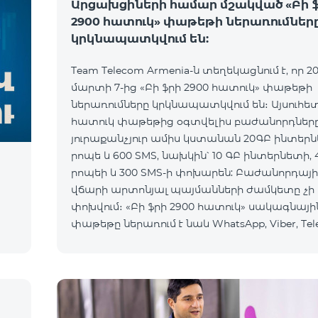
Արցախցիների համար մշակված «Բի 
2900 հատուկ» փաթեթի ներառումներ
կրկնապատկվում են:
Team Telecom Armenia-ն տեղեկացնում է, որ 20
մարտի 7-ից «Բի ֆրի 2900 հատուկ» փաթեթի
ներառումները կրկնապատկվում են։ Այսուհե
հատուկ փաթեթից օգտվելիս բաժանորդներ
յուրաքանչյուր ամիս կստանան 20ԳԲ ինտերն
րոպե և 600 SMS, նախկին՝ 10 ԳԲ ինտերնետի, 
րոպեի և 300 SMS-ի փոխարեն: Բաժանորդայի
ի
վճարի արտոնյալ պայմանների ժամկետը չի
փոխվում։ «Բի ֆրի 2900 հատուկ» սակագնայի
փաթեթը ներառում է նաև WhatsApp, Viber, Tel
Facebook և այլ ամենապահանջված հավելվա
անսա