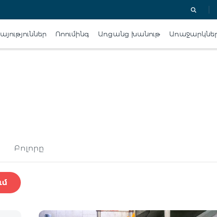
յություններ
Ռոումինգ
Առցանց խանութ
Առաջարկնե
Բոլորը
ւմ