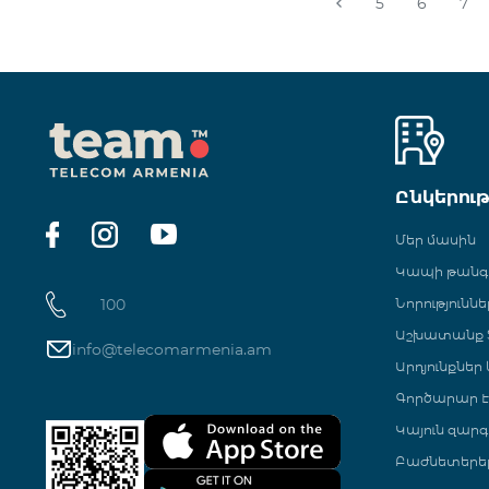
5
6
7
Ընկերու
Մեր մասին
Կապի թան
100
Նորություննե
Աշխատանք Տ
info@telecomarmenia.am
Արդյունքներ
Գործարար Է
Կայուն զարգ
Բաժնետերե