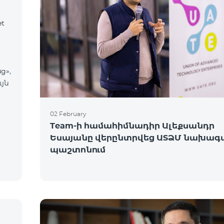
et
ց»,
ւյն
02 February
Team-ի համահիմնադիր Ալեքսանդր
Եսայանը վերընտրվեց ԱՏՁՄ նախագ
պաշտոնում