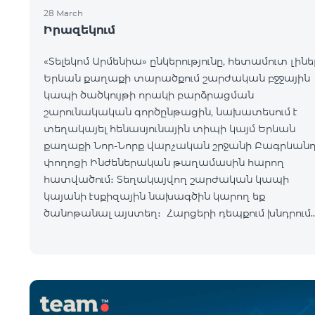
28 March
Իրազեկում
«Տելեկոմ Արմենիա» ընկերությունը, հետամուտ լինե
Երևան քաղաքի տարածքում շարժական բջջային
կապի ծածկույթի որակի բարձրացման
շարունակական գործընթացին, նախատեսում է
տեղակայել հենասյունային տիպի կայմ Երևան
քաղաքի Նոր-Նորք վարչական շրջանի Բագրևան
փողոցի Ինժեներական թաղամասին հարող
հատվածում։ Տեղակայվող շարժական կապի
կայանի էսքիզային նախագծին կարող եք
ծանոթանալ այստեղ։ Հարցերի դեպքում խնդրում
ենք զանգահարել «Տելեկոմ Արմենիա» ընկերությա
+374-10-410410 հեռխոսահամար