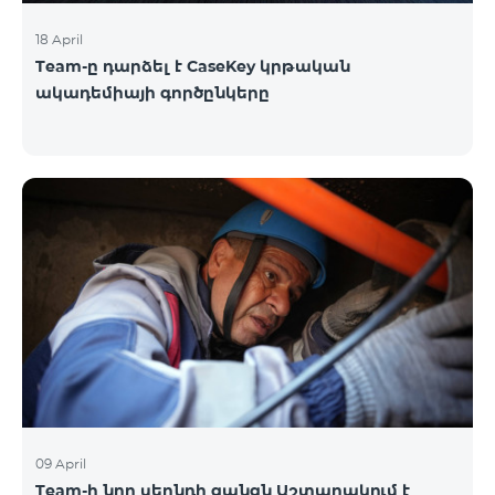
18 April
Team-ը դարձել է CaseKey կրթական
ակադեմիայի գործընկերը
09 April
Team-ի նոր սերնդի ցանցն Աշտարակում է