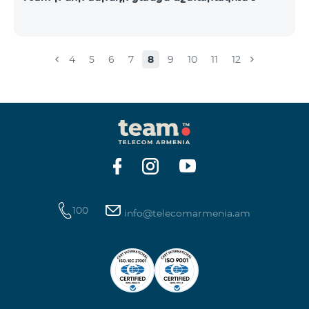
4
5
6
7
8
9
10
11
12
100
info@telecomarmenia.am