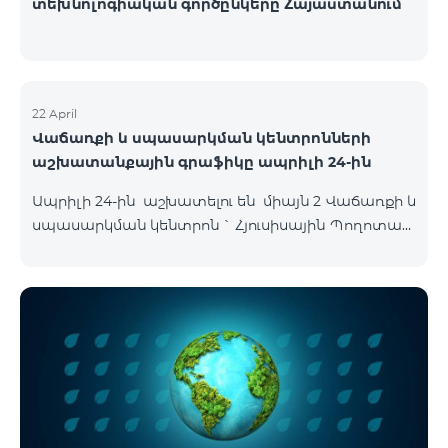
տեխնոլոգիական գործընկերը Հայաստանում
22 April
Վաճառքի և սպասարկման կենտրոնների
աշխատանքային գրաֆիկը ապրիլի 24-ին
Ապրիլի 24-ին աշխատելու են միայն 2 Վաճառքի և
սպասարկման կենտրոն ` Հյուսիսային Պողոտան
և Օդանավակայանը սովորական գրաֆիկով,
մյուս բոլոր ՎՍԿ-ները փակ են լինելու այդ օրը :
Հյուսիսային Պողոտա Հյուսիսային պողոտա 4 ,
տարածք 1/2 09:00-24:00 Օդանավակայան
«Արմենիա միջազգային օդանավակայան» ՓԲԸ
ժամանման սրահ Շուրջօրյա