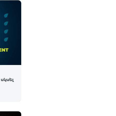
սկսել