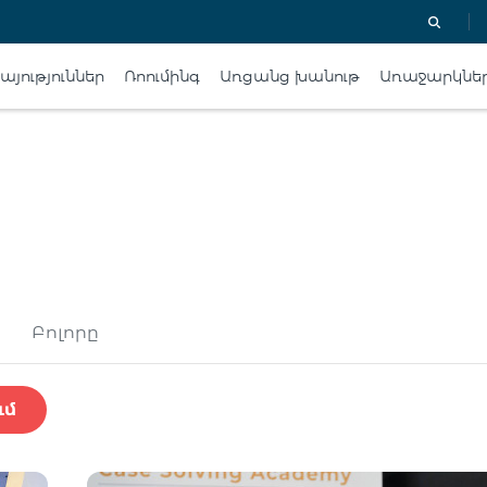
յություններ
Ռոումինգ
Առցանց խանութ
Առաջարկնե
Բոլորը
ւմ