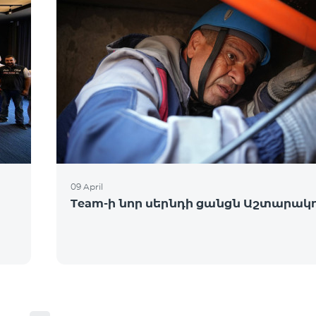
09 April
Team-ի նոր սերնդի ցանցն Աշտարակո