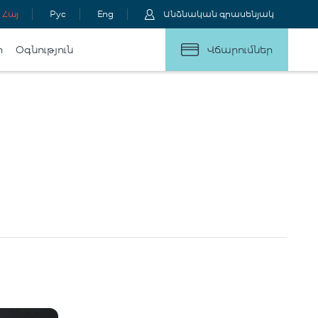
Հայ
Рус
Eng
Անձնական գրասենյակ
ր
Օգնություն
Վճարումներ