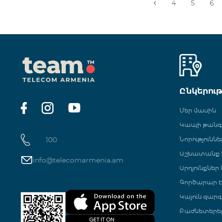
4
5
6
Ընկերու
Մեր մասին
Կապի թան
100
Նորություննե
Աշխատանք Տ
info@telecomarmenia.am
Արդյունքներ
Գործարար Է
Կայուն զարգ
Բաժնետերե