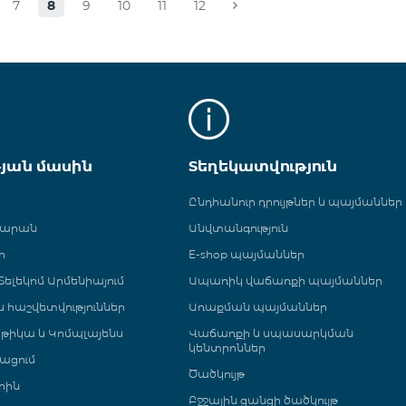
7
8
9
10
11
12
թյան մասին
Տեղեկատվություն
Ընդհանուր դրույթներ և պայմաններ
գարան
Անվտանգություն
ր
E-shop պայմաններ
ելեկոմ Արմենիայում
Ապառիկ վաճառքի պայմաններ
 և հաշվետվություններ
Առաքման պայմաններ
թիկա և Կոմպլայենս
Վաճառքի և սպասարկման
կենտրոններ
ացում
Ծածկույթ
րին
Բջջային ցանցի ծածկույթ