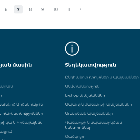
6
7
8
9
10
11
թյան մասին
Տեղեկատվություն
Ընդհանուր դրույթներ և պայմաններ
գարան
Անվտանգություն
ր
E-shop պայմաններ
ելեկոմ Արմենիայում
Ապառիկ վաճառքի պայմաններ
 և հաշվետվություններ
Առաքման պայմաններ
թիկա և Կոմպլայենս
Վաճառքի և սպասարկման
կենտրոններ
ացում
Ծածկույթ