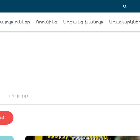
յություններ
Ռոումինգ
Առցանց խանութ
Առաջարկնե
Բոլորը
ւմ