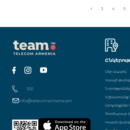
3
4
5
Ընկերու
Մեր մասին
Կապի թան
100
Նորություննե
Աշխատանք Տ
info@telecomarmenia.am
Արդյունքներ
Գործարար Է
Կայուն զարգ