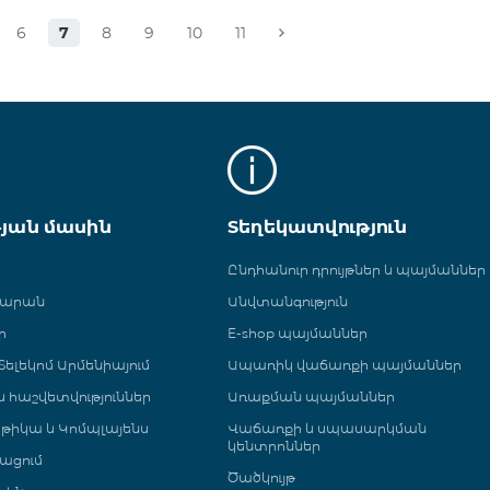
6
7
8
9
10
11
թյան մասին
Տեղեկատվություն
Ընդհանուր դրույթներ և պայմաններ
գարան
Անվտանգություն
ր
E-shop պայմաններ
ելեկոմ Արմենիայում
Ապառիկ վաճառքի պայմաններ
 և հաշվետվություններ
Առաքման պայմաններ
թիկա և Կոմպլայենս
Վաճառքի և սպասարկման
կենտրոններ
ացում
Ծածկույթ