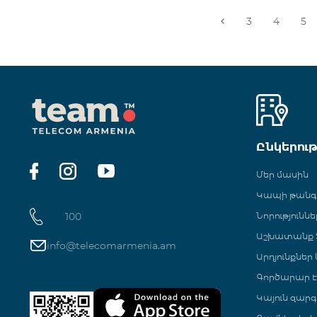
3
4
5
Ընկերու
Մեր մասին
Կապի թան
100
Նորություննե
Աշխատանք Տ
info@telecomarmenia.am
Արդյունքներ
Գործարար Է
Կայուն զարգ