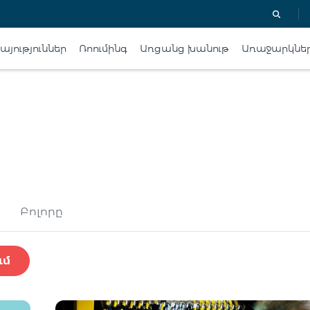
յություններ
Ռոումինգ
Առցանց խանութ
Առաջարկնե
Բոլորը
ւմ