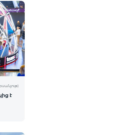
եսանյութ)
ից է