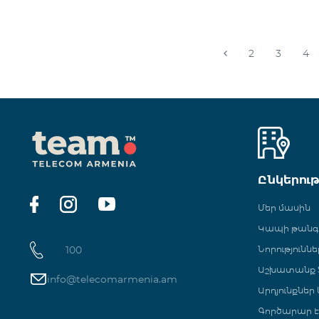
2
3
4
Ընկերու
Մեր մասին
Կապի թան
100
Նորություննե
Աշխատանք Տ
info@telecomarmenia.am
Արդյունքներ
Գործարար Է