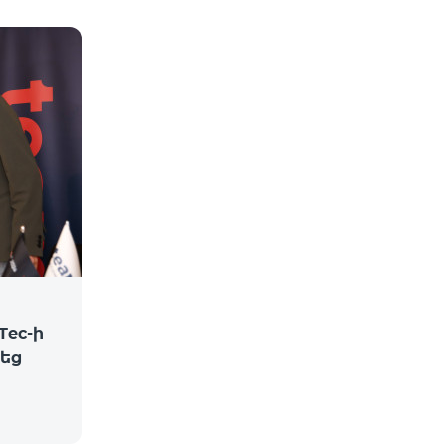
Tec-ի
վեց