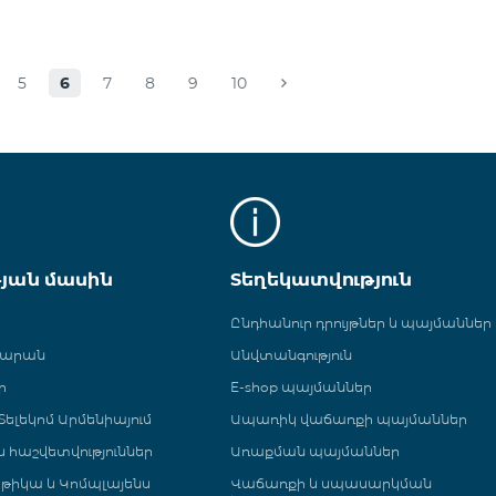
5
6
7
8
9
10
թյան մասին
Տեղեկատվություն
Ընդհանուր դրույթներ և պայմաններ
գարան
Անվտանգություն
ր
E-shop պայմաններ
ելեկոմ Արմենիայում
Ապառիկ վաճառքի պայմաններ
 և հաշվետվություններ
Առաքման պայմաններ
թիկա և Կոմպլայենս
Վաճառքի և սպասարկման