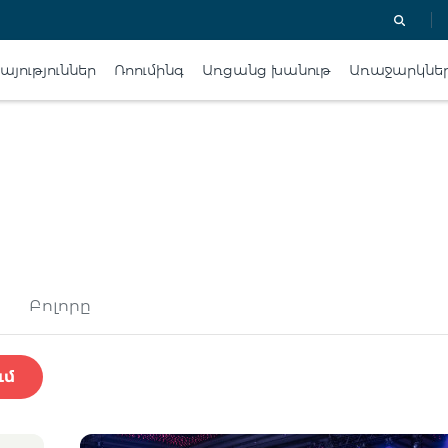
յություններ
Ռոումինգ
Առցանց խանութ
Առաջարկնե
Բոլորը
ւմ