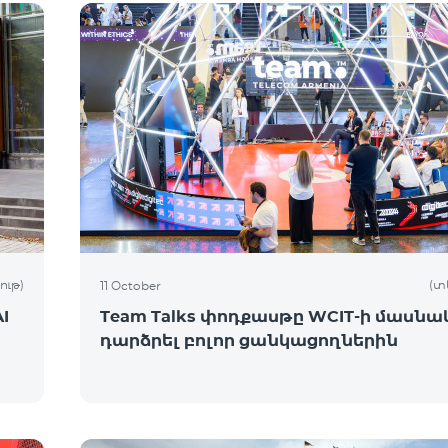
ութ)
(տ
11 October
I
Team Talks փոդքասթը WCIT-ի մասնակ
դարձրել բոլոր ցանկացողներին