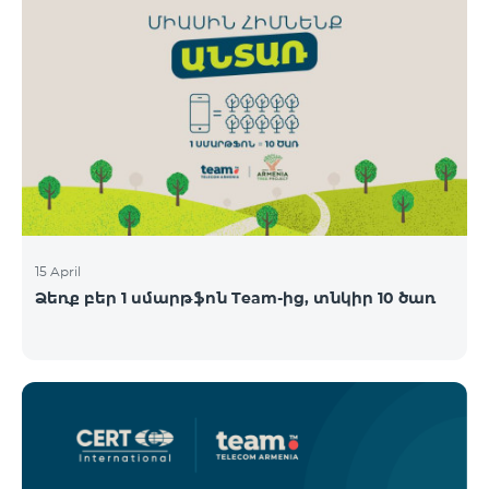
15 April
Ձեռք բեր 1 սմարթֆոն Team-ից, տնկիր 10 ծառ