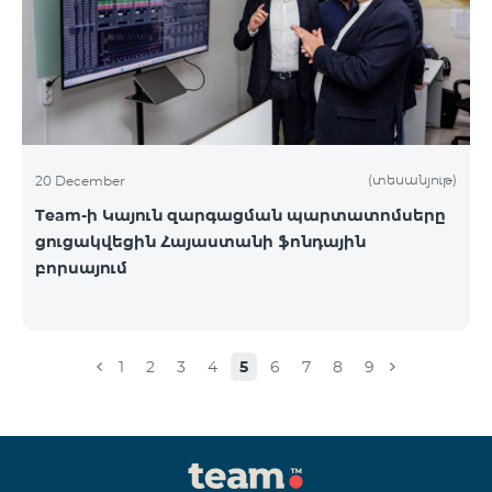
(տեսանյութ)
20 December
Team-ի Կայուն զարգացման պարտատոմսերը
ցուցակվեցին Հայաստանի ֆոնդային
բորսայում
1
2
3
4
5
6
7
8
9