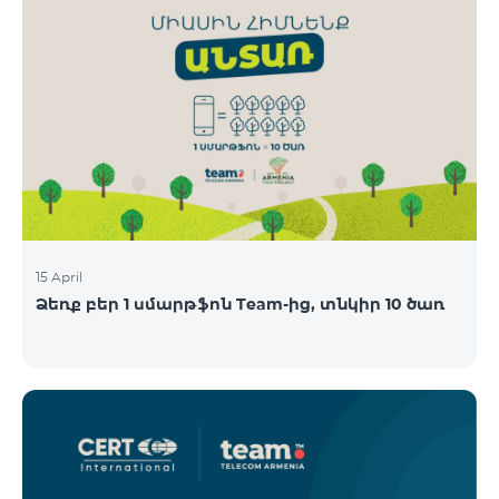
15 April
Ձեռք բեր 1 սմարթֆոն Team-ից, տնկիր 10 ծառ