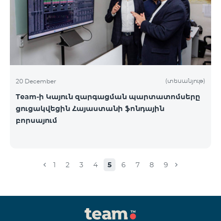
(տեսանյութ)
20 December
Team-ի Կայուն զարգացման պարտատոմսերը
ցուցակվեցին Հայաստանի ֆոնդային
բորսայում
1
2
3
4
5
6
7
8
9