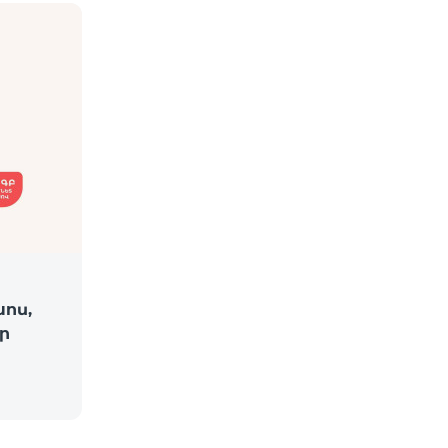
խոս,
ր