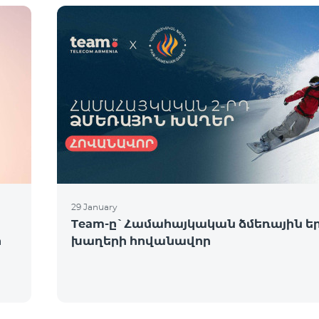
29 January
Team-ը`Համահայկական ձմեռային ե
ի
խաղերի հովանավոր