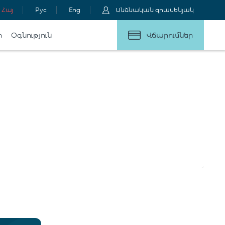
Հայ
Рус
Eng
Անձնական գրասենյակ
ր
Օգնություն
Վճարումներ