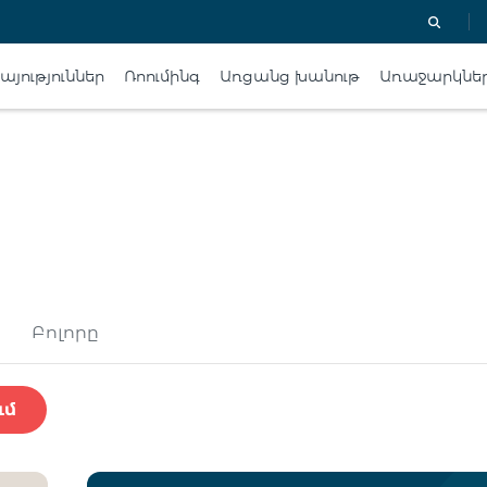
յություններ
Ռոումինգ
Առցանց խանութ
Առաջարկնե
Բոլորը
ւմ