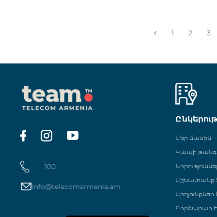
1
2
3
Ընկերու
Մեր մասին
Կապի թան
100
Նորություննե
Աշխատանք Տ
info@telecomarmenia.am
Արդյունքներ
Գործարար Է