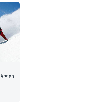
րկրորդ