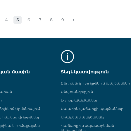
4
5
6
7
8
9
թյան մասին
Տեղեկատվություն
Ընդհանուր դրույթներ և պայմաններ
գարան
Անվտանգություն
ր
E-shop պայմաններ
ելեկոմ Արմենիայում
Ապառիկ վաճառքի պայմաններ
 և հաշվետվություններ
Առաքման պայմաններ
թիկա և Կոմպլայենս
Վաճառքի և սպասարկման
կենտրոններ