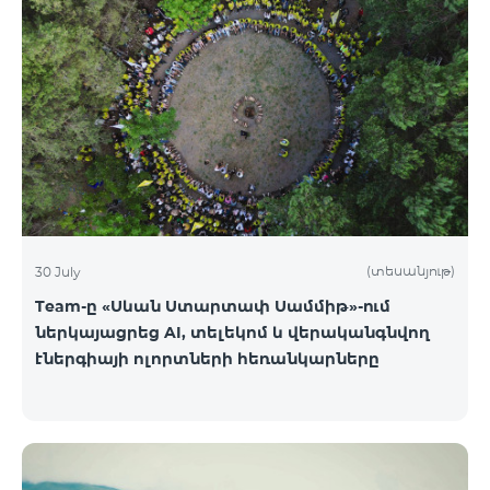
(տեսանյութ)
30 July
Team-ը «Սևան Ստարտափ Սամմիթ»-ում
ներկայացրեց AI, տելեկոմ և վերականգնվող
էներգիայի ոլորտների հեռանկարները