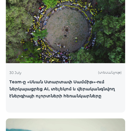
(տեսանյութ)
30 July
Team-ը «Սևան Ստարտափ Սամմիթ»-ում
ներկայացրեց AI, տելեկոմ և վերականգնվող
էներգիայի ոլորտների հեռանկարները