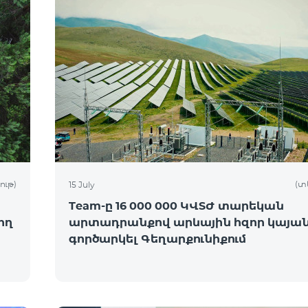
ութ)
(տ
15 July
Team-ը 16 000 000 ԿՎՏԺ տարեկան
ող
արտադրանքով արևային հզոր կայան
գործարկել Գեղարքունիքում