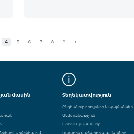
4
5
6
7
8
9
թյան մասին
Տեղեկատվություն
Ընդհանուր դրույթներ և պայմաններ
գարան
Անվտանգություն
ր
E-shop պայմաններ
ելեկոմ Արմենիայում
Ապառիկ վաճառքի պայմաններ