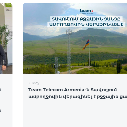
21 May
մ
Team Telecom Armenia-ն Տավուշում
ամբողջովին վերազինել է բջջային ց
բ