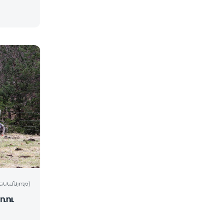
եսանյութ)
ռու