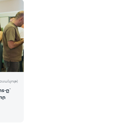
եսանյութ)
s-ը՝
որ