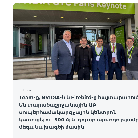
11 June
Team-ը, NVIDIA-ն և Firebird-ը հայտարարու
են տարածաշրջանային ԱԲ
սուպերհամակարգչային կենտրոն
կառուցելու` 500 մլն․ դոլար արժողությամ
մեգանախագծի մասին