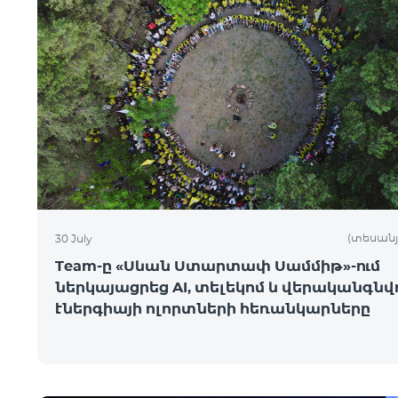
(տեսանյ
30 July
Team-ը «Սևան Ստարտափ Սամմիթ»-ում
ներկայացրեց AI, տելեկոմ և վերականգնվ
էներգիայի ոլորտների հեռանկարները