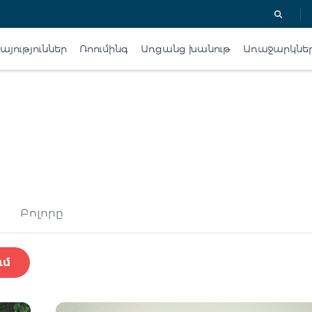
յություններ
Ռոումինգ
Առցանց խանութ
Առաջարկնե
Բոլորը
ւմ