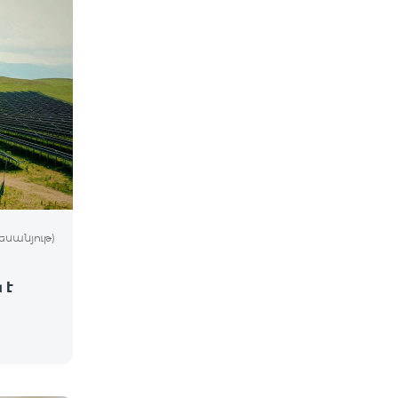
եսանյութ)
 է