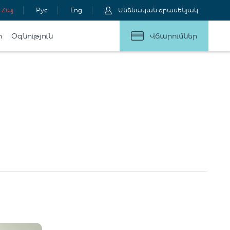
Հայ
Рус
Eng
Անձնական գրասենյակ
ր
Օգնություն
Վճարումներ