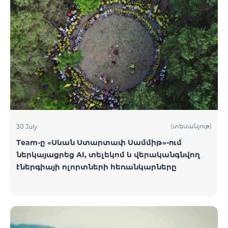
(տեսանյութ)
30 July
Team-ը «Սևան Ստարտափ Սամմիթ»-ում
ներկայացրեց AI, տելեկոմ և վերականգնվող
էներգիայի ոլորտների հեռանկարները