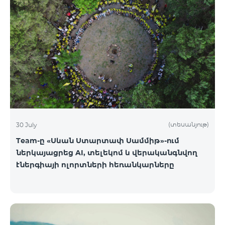
(տեսանյութ)
30 July
Team-ը «Սևան Ստարտափ Սամմիթ»-ում
ներկայացրեց AI, տելեկոմ և վերականգնվող
էներգիայի ոլորտների հեռանկարները