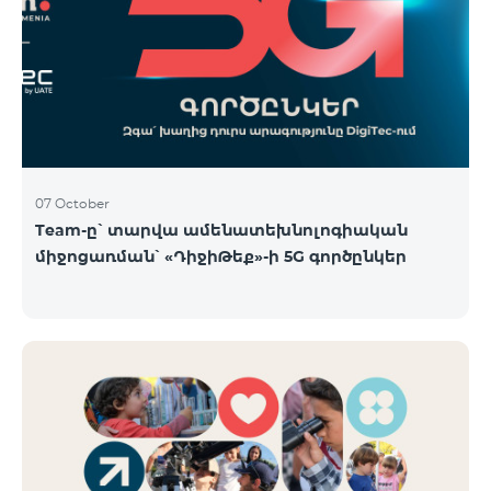
07 October
Team-ը՝ տարվա ամենատեխնոլոգիական
միջոցառման՝ «ԴիջիԹեք»-ի 5G գործընկեր