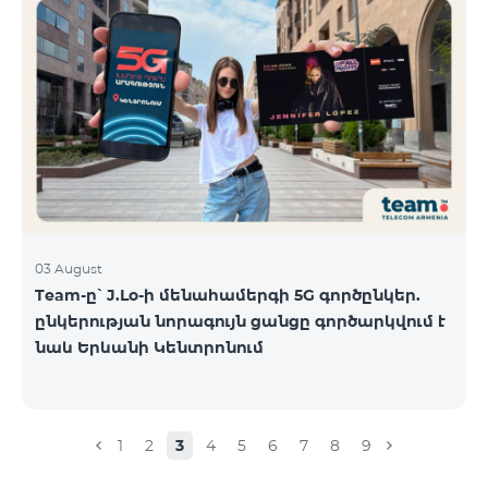
03 August
Team-ը՝ J.Lo-ի մենահամերգի 5G գործընկեր.
ընկերության նորագույն ցանցը գործարկվում է
նաև Երևանի Կենտրոնում
1
2
3
4
5
6
7
8
9