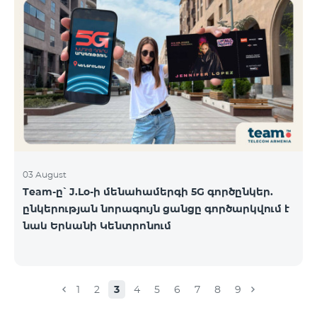
03 August
Team-ը՝ J.Lo-ի մենահամերգի 5G գործընկեր.
ընկերության նորագույն ցանցը գործարկվում է
նաև Երևանի Կենտրոնում
1
2
3
4
5
6
7
8
9