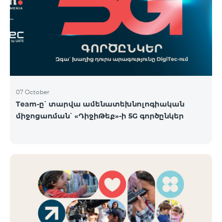
07 October
Team-ը՝ տարվա ամենատեխնոլոգիական
միջոցառման՝ «ԴիջիԹեք»-ի 5G գործընկեր