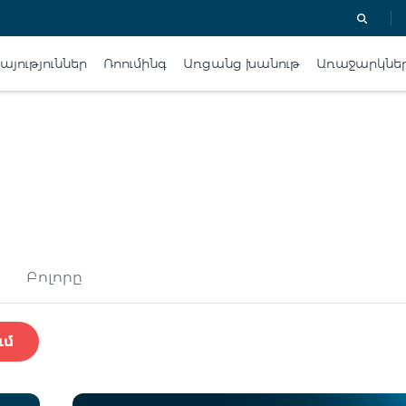
յություններ
Ռոումինգ
Առցանց խանութ
Առաջարկնե
Բոլորը
ւմ