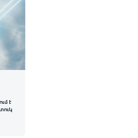
ւմ է
տուկ