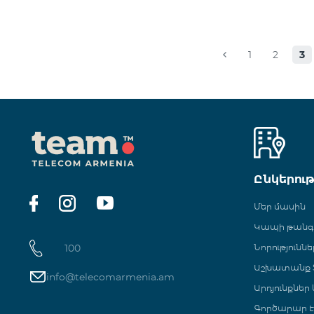
1
2
3
Ընկերու
Մեր մասին
Կապի թան
100
Նորություննե
Աշխատանք Տ
info@telecomarmenia.am
Արդյունքներ
Գործարար Է