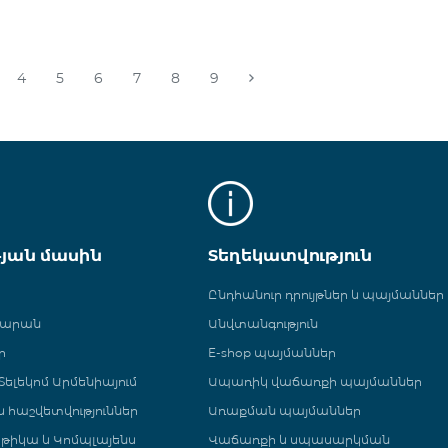
4
5
6
7
8
9
թյան մասին
Տեղեկատվություն
Ընդհանուր դրույթներ և պայմաններ
գարան
Անվտանգություն
ր
E-shop պայմաններ
ելեկոմ Արմենիայում
Ապառիկ վաճառքի պայմաններ
 և հաշվետվություններ
Առաքման պայմաններ
թիկա և Կոմպլայենս
Վաճառքի և սպասարկման