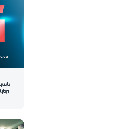
կան
նկեր