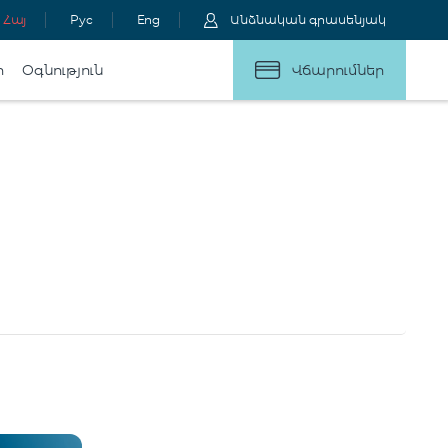
Հայ
Рус
Eng
Անձնական գրասենյակ
ր
Օգնություն
Վճարումներ