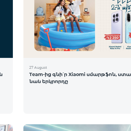
27 August
ն
Team-ից գնի՛ր Xiaomi սմարթֆոն, ստա
նաև երկրորդը