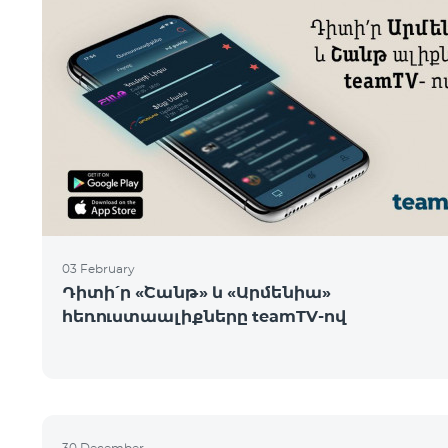
03 February
Դիտի՛ր «Շանթ» և «Արմենիա»
հեռուստաալիքները teamTV-ով
30 December