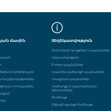
թյան մասին
Տեղեկատվություն
Ընդհանուր դրույթներ և պայմաններ
գարան
Անվտանգություն
ր
E-shop պայմաններ
ելեկոմ Արմենիայում
Ապառիկ վաճառքի պայմաններ
 և հաշվետվություններ
Առաքման պայմաններ
թիկա և Կոմպլայենս
Վաճառքի և սպասարկման
կենտրոններ
ացում
Ծածկույթ
րին
Բջջային ցանցի ծածկույթ