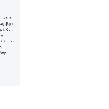
2.2020-
ացվելու
եթ,
նացվի
ո
ձեր