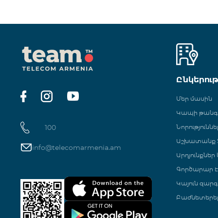
Ընկերու
Մեր մասին
Կապի թան
100
Նորություննե
Աշխատանք Տ
info@telecomarmenia.am
Արդյունքներ
Գործարար Է
Կայուն զարգ
Բաժնետերե