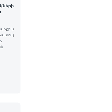
կների
ն
ճառքի և
հատուկ
ը