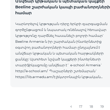
Անվճար կրթական և պետական կայքեր
Beeline շարժական կապի բաժանորդների
համար
Կարևորելով կրթության դերը երկրի զարգացման
գործընթացում և նպատակ ունենալով հեռավար
կրթությունը դարձնել հասանելի բոլորի համար՝
Beeline Armenia-ն իր շարժական ինտերնետից
օգտվող բաժանորդների համար ընդլայնում է
անվճար կրթական և պետական հարթակների
ցանկը: Այսուհետ նշված կայքերի ինտերնետի
տարիֆիկացումը անվճար է` e-school Armenia`
http://e-school.am/ Պաշարների շտեմարան`
https://lib.armedu.am/Էլեկտրոնային կրթական
նյութեր` http://esource.armedu.am/ Ուսուցողական
խաղերի հարթակ՝ https://kahoot.com/«Կրթությա
17
18
19