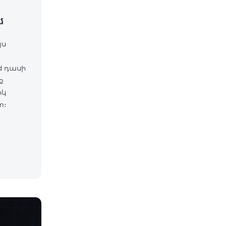
մ
յս
d դասի
ք
իկ
m։