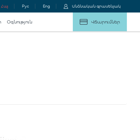
Հայ
Рус
Eng
Անձնական գրասենյակ
ր
Օգնություն
Վճարումներ