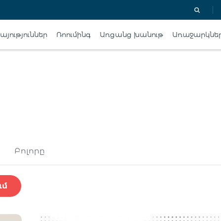
յություններ
Ռոումինգ
Առցանց խանութ
Առաջարկնե
Բոլորը
ւմ