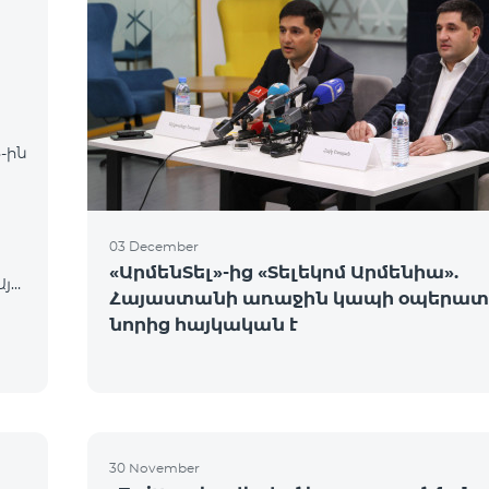
-ին
03 December
«ԱրմենՏել»-ից «Տելեկոմ Արմենիա».
Այդ
Հայաստանի առաջին կապի օպերատ
րեն
նորից հայկական է
30 November