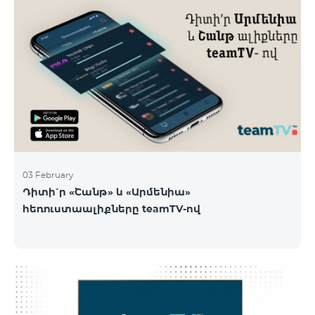
03 February
Դիտի՛ր «Շանթ» և «Արմենիա»
հեռուստաալիքները teamTV-ով