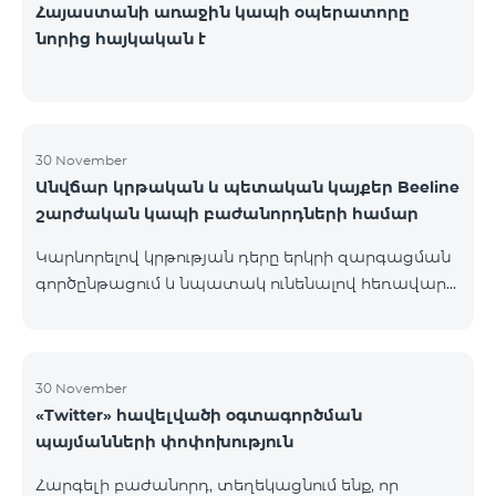
Հայաստանի առաջին կապի օպերատորը
նորից հայկական է
30 November
Անվճար կրթական և պետական կայքեր Beeline
շարժական կապի բաժանորդների համար
Կարևորելով կրթության դերը երկրի զարգացման
գործընթացում և նպատակ ունենալով հեռավար
կրթությունը դարձնել հասանելի բոլորի համար՝
Beeline Armenia-ն իր շարժական ինտերնետից
օգտվող բաժանորդների համար ընդլայնում է
անվճար կրթական և պետական հարթակների
30 November
«Twitter» հավելվածի օգտագործման
ցանկը: Այսուհետ նշված կայքերի ինտերնետի
պայմանների փոփոխություն
տարիֆիկացումը անվճար է` e-school Armenia`
http://e-school.am/ Պաշարների շտեմարան`
Հարգելի բաժանորդ, տեղեկացնում ենք, որ
https://lib.armedu.am/Էլեկտրոնային կրթական