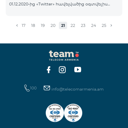
01.12.2020-ից «Twitter» հավելվածից օգտվելիս
նյութեր` http://esource.armedu.am/ Ուսուցողական
իրականացվելու է Ինտերնետի տարիֆիկացում։
խաղերի հարթակ՝ https://kahoot.com/«Կրթությա
Այն դեպքում, եթե ձեր հաշվին առկա է ներառված
Ինտերնետ փաթեթ, ապա հավեվալծի
17
18
19
20
21
22
23
24
25
տարիֆիկացումը կիրականացվի այդ
ներառումից։ Ներառումը սպառելուց հետո
տարիֆիկացումը կիրականացվի համաձայն ձեր
սակագնային փաթեթի պայմանների։
100
info@telecomarmenia.am