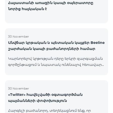
Հայաստանի առաջին կապի օպերատորը
նորից հայկական է
30 November
Անվճար կրթական և պետական կայքեր Beeline
շարժական կապի բաժանորդների համար
Կարևորելով կրթության դերը երկրի զարգացման
գործընթացում և նպատակ ունենալով հեռավար
կրթությունը դարձնել հասանելի բոլորի համար՝
Beeline Armenia-ն իր շարժական ինտերնետից
օգտվող բաժանորդների համար ընդլայնում է
անվճար կրթական և պետական հարթակների
30 November
«Twitter» հավելվածի օգտագործման
ցանկը: Այսուհետ նշված կայքերի ինտերնետի
պայմանների փոփոխություն
տարիֆիկացումը անվճար է` e-school Armenia`
http://e-school.am/ Պաշարների շտեմարան`
Հարգելի բաժանորդ, տեղեկացնում ենք, որ
https://lib.armedu.am/Էլեկտրոնային կրթական