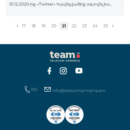
01.12.2020-ից «Twitter» հավելվածից օգտվելիս
նյութեր` http://esource.armedu.am/ Ուսուցողական
իրականացվելու է Ինտերնետի տարիֆիկացում։
խաղերի հարթակ՝ https://kahoot.com/«Կրթությա
Այն դեպքում, եթե ձեր հաշվին առկա է ներառված
Ինտերնետ փաթեթ, ապա հավեվալծի
17
18
19
20
21
22
23
24
25
տարիֆիկացումը կիրականացվի այդ
ներառումից։ Ներառումը սպառելուց հետո
տարիֆիկացումը կիրականացվի համաձայն ձեր
սակագնային փաթեթի պայմանների։
100
info@telecomarmenia.am