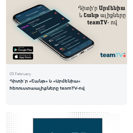
03 February
Դիտի՛ր «Շանթ» և «Արմենիա»
հեռուստաալիքները teamTV-ով