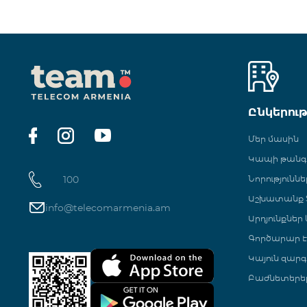
Ընկերու
Մեր մասին
Կապի թան
100
Նորություննե
Աշխատանք Տ
info@telecomarmenia.am
Արդյունքներ
Գործարար Է
Կայուն զարգ
Բաժնետերե