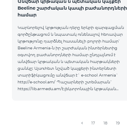
Անվճար կրթական և պետական կայքեր
Beeline շարժական կապի բաժանորդների
համար
Կարևորելով կրթության դերը երկրի զարգացման
գործընթացում և նպատակ ունենալով հեռավար
կրթությունը դարձնել հասանելի բոլորի համար՝
Beeline Armenia-ն իր շարժական ինտերնետից
օգտվող բաժանորդների համար ընդլայնում է
անվճար կրթական և պետական հարթակների
ցանկը: Այսուհետ նշված կայքերի ինտերնետի
տարիֆիկացումը անվճար է` e-school Armenia`
http://e-school.am/ Պաշարների շտեմարան`
https://lib.armedu.am/Էլեկտրոնային կրթական
նյութեր` http://esource.armedu.am/ Ուսուցողական
խաղերի հարթակ՝ https://kahoot.com/«Կրթությա
17
18
19