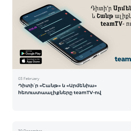
03 February
Դիտի՛ր «Շանթ» և «Արմենիա»
հեռուստաալիքները teamTV-ով
30 December