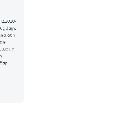
2.2020-
ացվելու
եթ,
նացվի
ո
ձեր