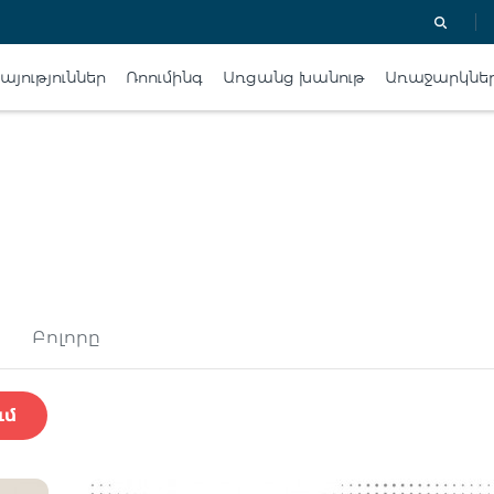
յություններ
Ռոումինգ
Առցանց խանութ
Առաջարկնե
Բոլորը
ւմ