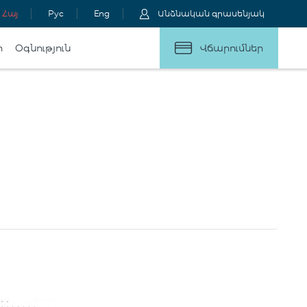
Հայ
Рус
Eng
Անձնական գրասենյակ
ր
Օգնություն
Վճարումներ