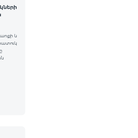
կների
ն
ճառքի և
հատուկ
ը