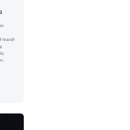
մ
յս
d դասի
ք
իկ
m։