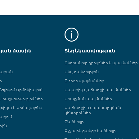
թյան մասին
Տեղեկատվություն
Ընդհանուր դրույթներ և պայմաններ
գարան
Անվտանգություն
ր
E-shop պայմաններ
ելեկոմ Արմենիայում
Ապառիկ վաճառքի պայմաններ
 և հաշվետվություններ
Առաքման պայմաններ
թիկա և Կոմպլայենս
Վաճառքի և սպասարկման
կենտրոններ
ացում
Ծածկույթ
րին
Բջջային ցանցի ծածկույթ