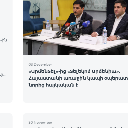
-ին
03 December
«ԱրմենՏել»-ից «Տելեկոմ Արմենիա».
Այդ
Հայաստանի առաջին կապի օպերատ
րեն
նորից հայկական է
30 November