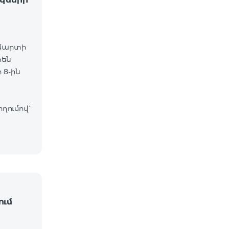
 մարտի
տեն
 8-ին
ղումով՝
ում