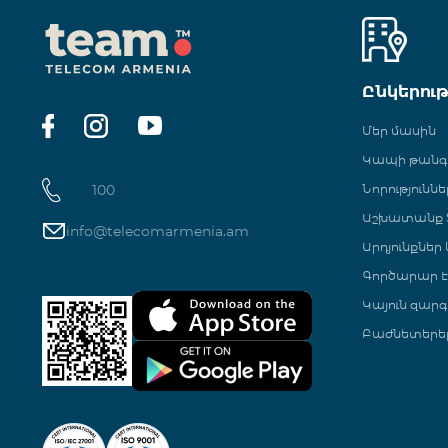
Ընկերու
Մեր մասին
Կապի թան
100
Նորություննե
Աշխատանք Տ
info@telecomarmenia.am
Արդյունքներ
Գործարար Է
Կայուն զարգ
Բաժնետերե