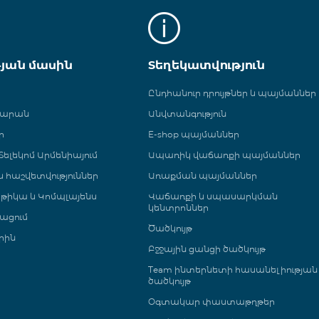
թյան մասին
Տեղեկատվություն
Ընդհանուր դրույթներ և պայմաններ
գարան
Անվտանգություն
ր
E-shop պայմաններ
ելեկոմ Արմենիայում
Ապառիկ վաճառքի պայմաններ
 և հաշվետվություններ
Առաքման պայմաններ
թիկա և Կոմպլայենս
Վաճառքի և սպասարկման
կենտրոններ
ացում
Ծածկույթ
րին
Բջջային ցանցի ծածկույթ
Team ինտերնետի հասանելիության
ծածկույթ
Օգտակար փաստաթղթեր