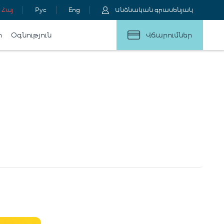
Հայ
Рус
Eng
Անձնական գրասենյակ
ր
Օգնություն
Վճարումներ