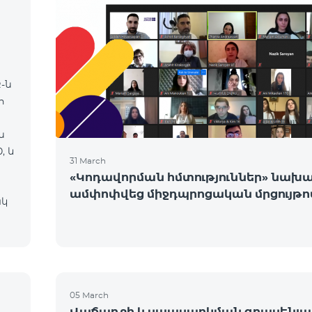
-ն
ի
ն
, և
31 March
«Կոդավորման հմտություններ» նախ
ամփոփվեց միջդպրոցական մրցույթո
ակ
05 March
Վաճառքի և սպասարկման գրասենյա