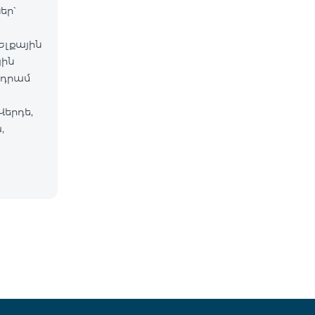
եր՝
Ելքային
յին
 դրամ
Վերդե,
,
եգալ,