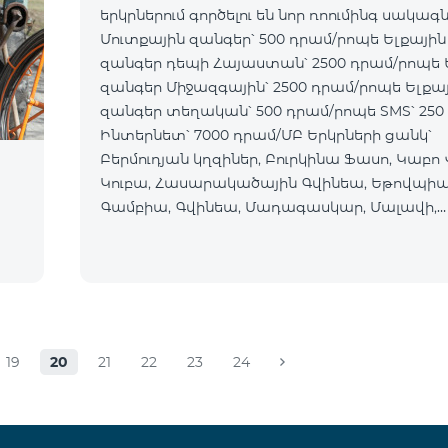
երկրներում գործելու են նոր ռոումինգ սակագն
Մուտքային զանգեր՝ 500 դրամ/րոպե Ելքային
զանգեր դեպի Հայաստան՝ 2500 դրամ/րոպե 
զանգեր Միջազգային՝ 2500 դրամ/րոպե Ելքա
զանգեր տեղական՝ 500 դրամ/րոպե SMS՝ 250
Ինտերնետ՝ 7000 դրամ/ՄԲ Երկրների ցանկ՝
Բերմուդյան կղզիներ, Բուրկինա Ֆասո, Կաբո 
Կուբա, Հասարակածային Գվինեա, Եթովպիա
Գամբիա, Գվինեա, Մադագասկար, Մալավի,
Մալդիվներ, Մոնղոլիա, Նամիբիա, Նիգեր, Սեն
Սուդան, Սիրիա, Թունիս,
19
20
21
22
23
24