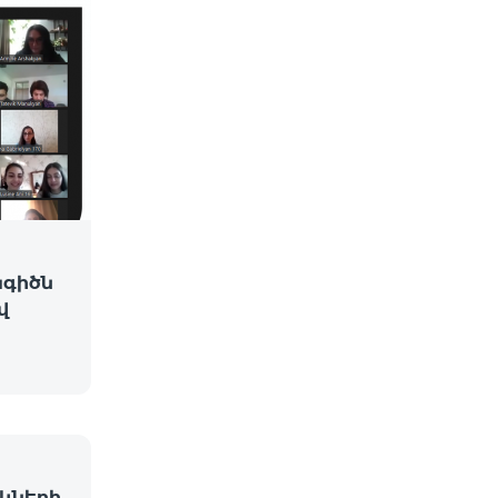
ագիծն
վ
կների