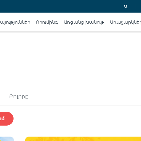
յություններ
Ռոումինգ
Առցանց խանութ
Առաջարկնե
Բոլորը
ւմ