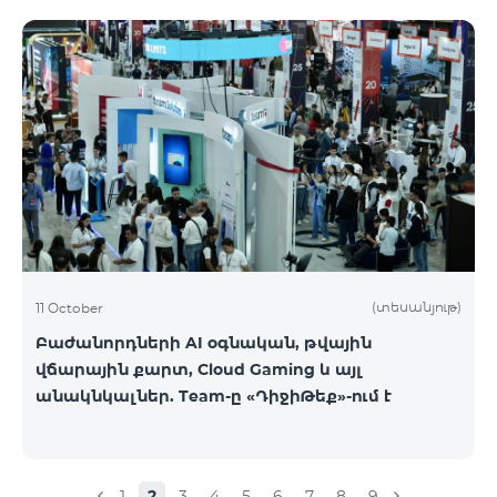
(տեսանյութ)
11 October
Բաժանորդների AI օգնական, թվային
վճարային քարտ, Cloud Gaming և այլ
անակնկալներ. Team-ը «ԴիջիԹեք»-ում է
1
2
3
4
5
6
7
8
9