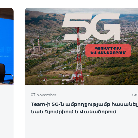
(տ
07 November
Team-ի 5G-ն ամբողջությամբ հասանել
նաև Գյումրիում և Վանաձորում