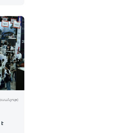
եսանյութ)
 է