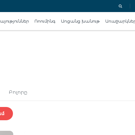
յություններ
Ռոումինգ
Առցանց խանութ
Առաջարկնե
Բոլորը
ւմ