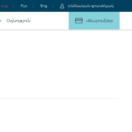
Հայ
Рус
Eng
Անձնական գրասենյակ
ր
Օգնություն
Վճարումներ