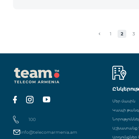
1
2
3
Ընկերու
Մեր մասին
Կապի թան
100
Նորություննե
Աշխատանք Տ
info@telecomarmenia.am
Արդյունքներ