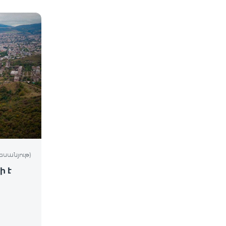
եսանյութ)
ի է