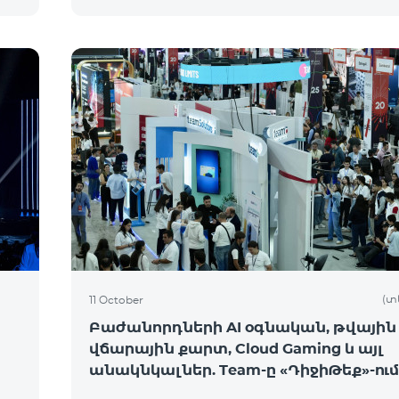
(տ
11 October
Բաժանորդների AI օգնական, թվային
վճարային քարտ, Cloud Gaming և այլ
անակնկալներ. Team-ը «ԴիջիԹեք»-ում