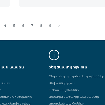
4
5
6
7
8
9
թյան մասին
Տեղեկատվություն
Ընդհանուր դրույթներ և պայմաններ
գարան
Անվտանգություն
ր
E-shop պայմաններ
ելեկոմ Արմենիայում
Ապառիկ վաճառքի պայմաններ
 և հաշվետվություններ
Առաքման պայմաններ