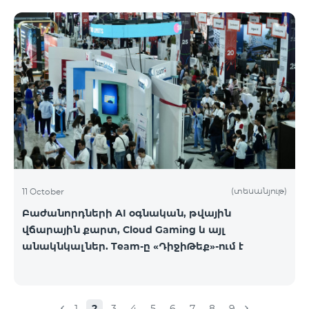
(տեսանյութ)
11 October
Բաժանորդների AI օգնական, թվային
վճարային քարտ, Cloud Gaming և այլ
անակնկալներ. Team-ը «ԴիջիԹեք»-ում է
1
2
3
4
5
6
7
8
9