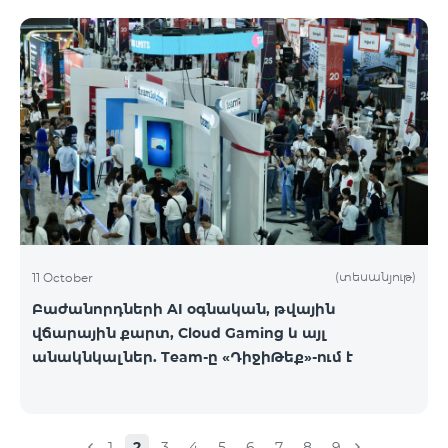
(տեսանյութ)
11 October
Բաժանորդների AI օգնական, թվային
վճարային քարտ, Cloud Gaming և այլ
անակնկալներ. Team-ը «ԴիջիԹեք»-ում է
1
2
3
4
5
6
7
8
9