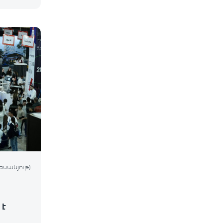
եսանյութ)
 է