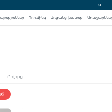
յություններ
Ռոումինգ
Առցանց խանութ
Առաջարկնե
Բոլորը
ւմ