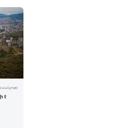
եսանյութ)
ի է