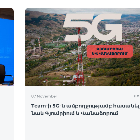
(տ
07 November
Team-ի 5G-ն ամբողջությամբ հասանել
նաև Գյումրիում և Վանաձորում