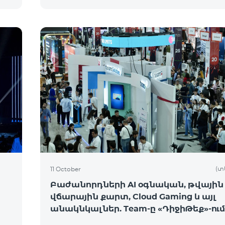
(տ
11 October
Բաժանորդների AI օգնական, թվային
վճարային քարտ, Cloud Gaming և այլ
անակնկալներ. Team-ը «ԴիջիԹեք»-ում