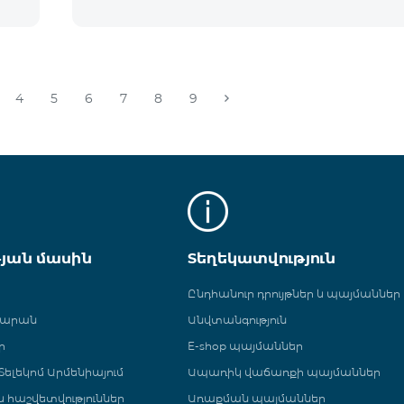
4
5
6
7
8
9
թյան մասին
Տեղեկատվություն
Ընդհանուր դրույթներ և պայմաններ
գարան
Անվտանգություն
ր
E-shop պայմաններ
ելեկոմ Արմենիայում
Ապառիկ վաճառքի պայմաններ
 և հաշվետվություններ
Առաքման պայմաններ