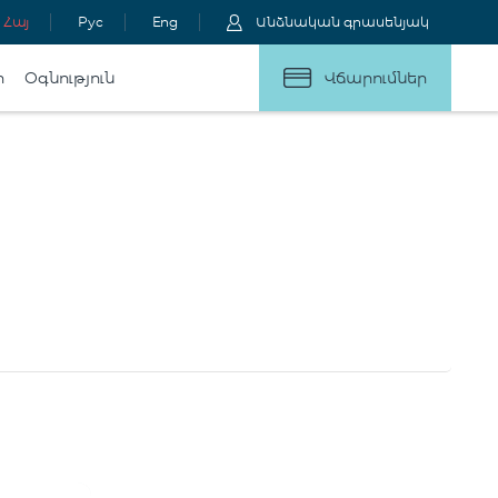
Հայ
Рус
Eng
Անձնական գրասենյակ
ր
Օգնություն
Վճարումներ