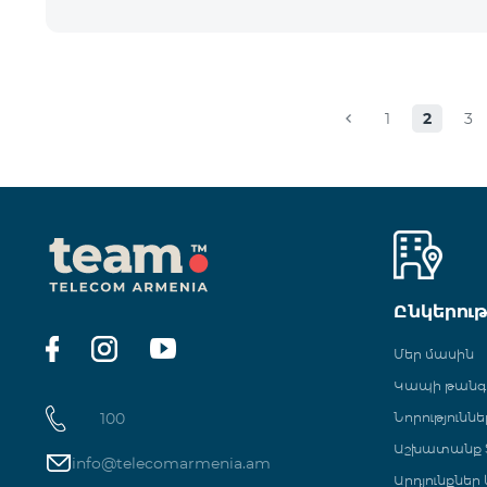
1
2
3
Ընկերու
Մեր մասին
Կապի թան
100
Նորություննե
Աշխատանք Տ
info@telecomarmenia.am
Արդյունքներ