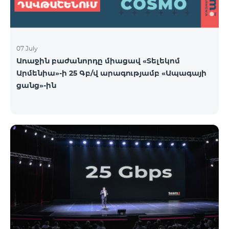
07 July
Առաջին բաժանորդը միացավ «Տելեկոմ
Արմենիա»-ի 25 Գբ/վ արագությամբ «Ապագայի
ցանց»-ին