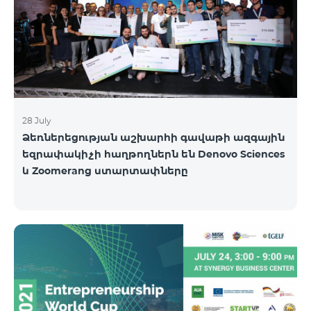
և գործարկել հեռուստատեսային
ծառայությունների նորացված պլատֆորմ: «Մեզ
անհրաժեշտ էր հզոր, մասշտաբային
ենթակառուցվածք վիդեո բովանդակություն
մատուցելու համ
28 July
Ձեռներեցության աշխարհի գավաթի ազգային
եզրափակիչի հաղթողներն են Denovo Sciences
և Zoomerang ստարտափները