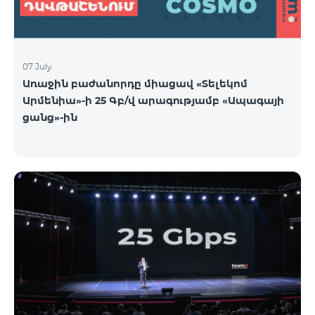
07 July
Առաջին բաժանորդը միացավ «Տելեկոմ
Արմենիա»-ի 25 Գբ/վ արագությամբ «Ապագայի
ցանց»-ին