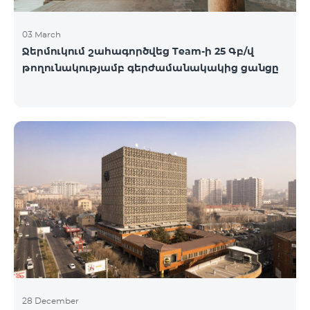
03 March
Ջերմուկում շահագործվեց Team-ի 25 Գբ/վ
թողունակությամբ գերժամանակակից ցանցը
28 December