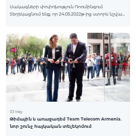
Սակագների փոփոխություն Ռոումինգում
Տեղեկացնում ենք, որ 24.05.2022թ-ից ստորև նշված
երկրներում գործելու են նոր ռոումինգ սակագներ՝
Մուտքային զանգեր՝ 800 դրամ/րոպե Ելքային
զանգեր դեպի Հայաստան՝ 2500 դրամ/րոպե
Ելքային զանգեր Միջազգային՝ 2500 դրամ/րոպե
Ելքային զանգեր տեղական՝ 800 դրամ/րոպե SMS՝
500 դրամ Ինտերնետ՝ 8000 դրամ/ՄԲ Երկրների
ցանկ՝ Անգոլա, Բերմուդյան կղզիներ, Բահամյան
կղզիներ, Բուրկինա Ֆասո, Դոմինիկյան
Հանրապետություն, Կաբո Վերդե, Կուբա,
Հասարակածային Գվինեա, Եթովպիա, Գամբիա,
Գվինեա
03 May
Թիմային և առաջադեմ Team Telecom Armenia․
նոր շունչ հայկական տելեկոմում