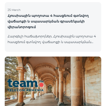
ների անվանումը փոխվել է «Be Free»-ի:
25 March
Հյուսիսային պողոտա 4 հասցեում գտնվող
վաճառքի և սպասարկման գրասենյակի
վերանորոգում
Հարգելի հաճախորդներ, Հյուսիսային պողոտա 4
հասցեում գտնվող վաճառքի և սպասարկման
գրասենյակը 26.03.2022-ից փակ է լինելու
վերանորոգման նպատակով և կվերսկսի
աշխատանքը 01.05.2022-ից։ Հայցում ենք ձեր
ներողամտությունը։ Հարցերի դեպքում
զանգահարեք 100 կամ մոտեցեք մոտակա
գրասենյակներ ` Ամիրյան 3 ( Երկ-Կիրակի 09:00-
24:00 ) 900 մետր 12 րոպե Աբովյան 21 ( Երկ-
Կիրակի 09:00-24:00 ) 700 մետր – 10 րոպե Բոլոր
վաճառքի և սպասարկման գրասենյակների
հասցեներին, ինչպես նաև աշխատանքային ժամե