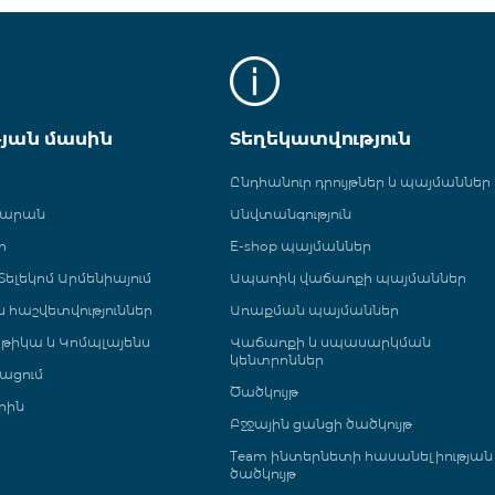
թյան մասին
Տեղեկատվություն
Ընդհանուր դրույթներ և պայմաններ
գարան
Անվտանգություն
ր
E-shop պայմաններ
ելեկոմ Արմենիայում
Ապառիկ վաճառքի պայմաններ
 և հաշվետվություններ
Առաքման պայմաններ
թիկա և Կոմպլայենս
Վաճառքի և սպասարկման
կենտրոններ
ացում
Ծածկույթ
րին
Բջջային ցանցի ծածկույթ
Team ինտերնետի հասանելիության
ծածկույթ