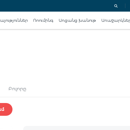
յություններ
Ռոումինգ
Առցանց խանութ
Առաջարկնե
Բոլորը
ւմ