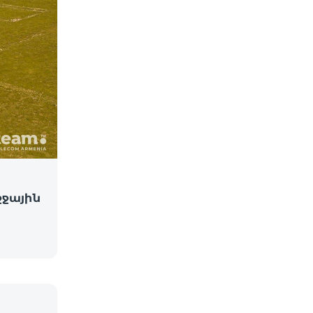
ջջային