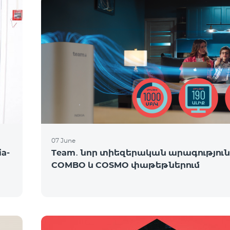
07 June
a-
Team․ նոր տիեզերական արագությու
COMBO և COSMO փաթեթներում