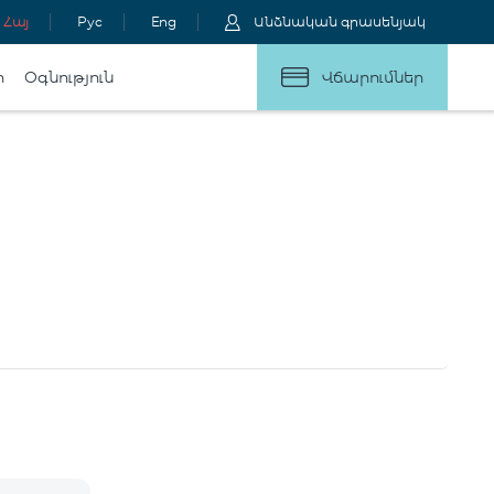
Հայ
Рус
Eng
Անձնական գրասենյակ
ր
Օգնություն
Վճարումներ