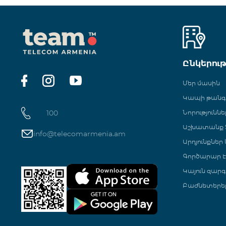
Ընկերու
Մեր մասին
Կապի թան
100
Նորություննե
Աշխատանք Տ
info@telecomarmenia.am
Արդյունքներ
Գործարար Է
Կայուն զարգ
Բաժնետերե