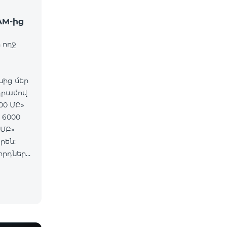
AM-ից
 ողջ
նից մեր
դրամով
00 ՄԲ»
 6000
 ՄԲ»
րեն:
որդները
65