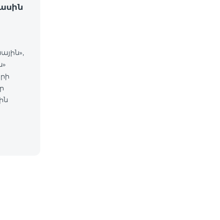
ասին
ային»,
ն»
րի
ր
ին