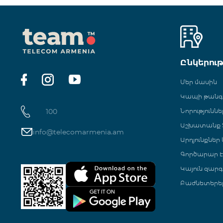
Ընկերու
Մեր մասին
Կապի թան
100
Նորություննե
Աշխատանք Տ
info@telecomarmenia.am
Արդյունքներ
Գործարար Է
Կայուն զարգ
Բաժնետերե