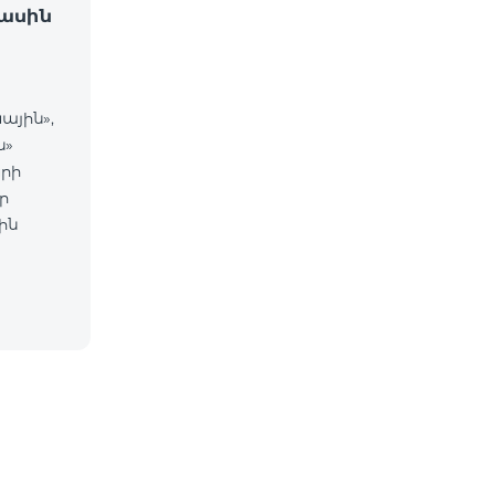
ասին
ային»,
ն»
րի
ր
ին