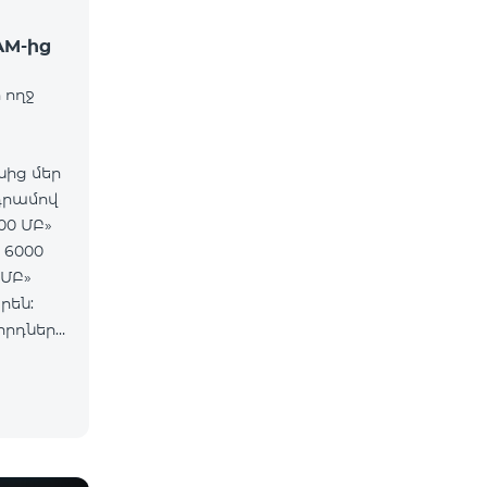
AM-ից
 ողջ
նից մեր
դրամով
00 ՄԲ»
 6000
 ՄԲ»
րեն:
որդները
65