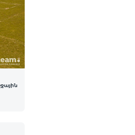
ջջային