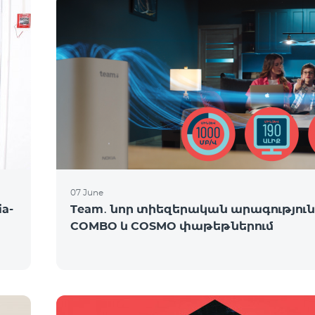
07 June
a-
Team․ նոր տիեզերական արագությու
COMBO և COSMO փաթեթներում