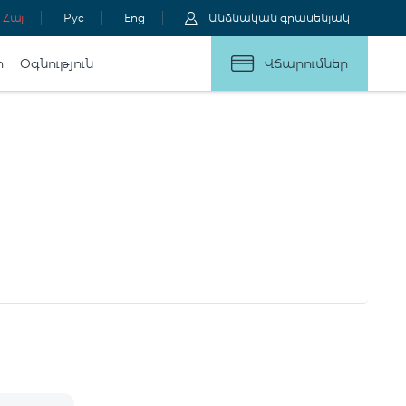
Հայ
Рус
Eng
Անձնական գրասենյակ
ր
Օգնություն
Վճարումներ