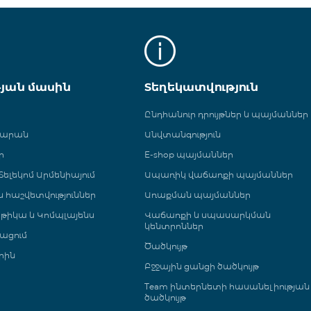
թյան մասին
Տեղեկատվություն
Ընդհանուր դրույթներ և պայմաններ
գարան
Անվտանգություն
ր
E-shop պայմաններ
ելեկոմ Արմենիայում
Ապառիկ վաճառքի պայմաններ
 և հաշվետվություններ
Առաքման պայմաններ
թիկա և Կոմպլայենս
Վաճառքի և սպասարկման
կենտրոններ
ացում
Ծածկույթ
րին
Բջջային ցանցի ծածկույթ
Team ինտերնետի հասանելիության
ծածկույթ