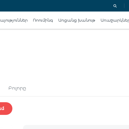
յություններ
Ռոումինգ
Առցանց խանութ
Առաջարկնե
Բոլորը
ւմ