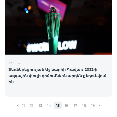
22 June
Ձեռներեցության Աշխարհի Գավաթ 2022-ի
ազգային փուլի դիմումներն արդեն ընդունվում
են
11
12
13
14
15
16
17
18
19