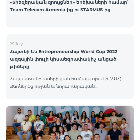
«Տիեզերական զրույցներ» երեխաների համար՝
Team Telecom Armenia-ից ու STARMUS-ից
29 July
Հայտնի են Entrepreneurship World Cup 2022
ազգային փուլի կիսաեզրափակիչ անցած
թիմերը
Հայաստանի ամերիկյան համալսարանի (ՀԱՀ)
Ձեռներեցության եւ նորարարական
տեխնոլոգիաների կենտրոնը (EPIC) հայտարարել է
մրցույթի կիսաեզրափակիչ փուլ անցած
մասնակից թիմերին։ Ավելի քան 110 թիմերից 99-ը
հաղթահարել են նախնական փուլը, իսկ 34-ն
անցել են կիսաեզրափակիչ փուլ։ Ընտրությունն
իրականացվել է 48 մասնագետների կողմից,
որոնք յուրաքանչյուր հայտ ուսումնասիրել և