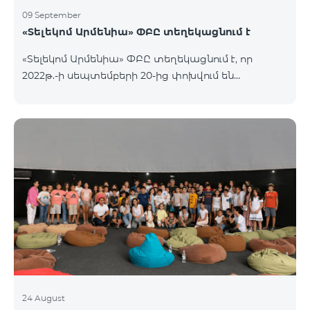
09 September
«Տելեկոմ Արմենիա» ՓԲԸ տեղեկացնում է
«Տելեկոմ Արմենիա» ՓԲԸ տեղեկացնում է, որ
2022թ.-ի սեպտեմբերի 20-ից փոխվում են
արխիվային «Զանգառատ», «Հարմար», «Ռեմիքս»
կանխավճարային սակագնային փաթեթների՝
տեղական ելքային զանգերի տևողության
հաշվարկման պայմանները։ Մանրամասն՝
https://www.telecomarmenia.am/hy/mobile-
tariffs/archive/
24 August