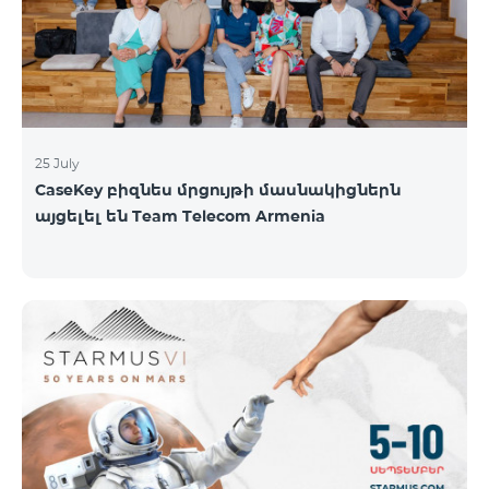
գնահատել են՝ ըստ EWC-ի միջազգային
գնահատման ստանդարտների։ EWC մրցույթի
ազգային կիսաեզրափակիչը կանցկացվի
օգոստոսի 1-ին և 2-ին։ Կանխատեսվում է
25 July
CaseKey բիզնես մրցույթի մասնակիցներն
այցելել են Team Telecom Armenia