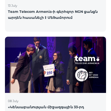
13 July
Team Telecom Armenia-ի գերհզոր NGN ցանցն
արդեն հասանելի է Մեծամորում
08 July
«Կենսաբանության միջազգային 33-րդ