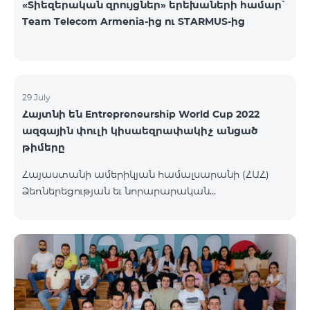
«Տիեզերական զրույցներ» երեխաների համար՝
Team Telecom Armenia-ից ու STARMUS-ից
29 July
Հայտնի են Entrepreneurship World Cup 2022
ազգային փուլի կիսաեզրափակիչ անցած
թիմերը
Հայաստանի ամերիկյան համալսարանի (ՀԱՀ)
Ձեռներեցության եւ նորարարական
տեխնոլոգիաների կենտրոնը (EPIC) հայտարարել է
մրցույթի կիսաեզրափակիչ փուլ անցած
մասնակից թիմերին։ Ավելի քան 110 թիմերից 99-ը
հաղթահարել են նախնական փուլը, իսկ 34-ն
անցել են կիսաեզրափակիչ փուլ։ Ընտրությունն
իրականացվել է 48 մասնագետների կողմից,
որոնք յուրաքանչյուր հայտ ուսումնասիրել և