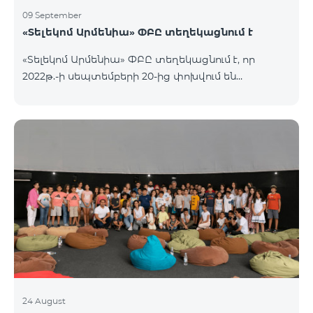
09 September
«Տելեկոմ Արմենիա» ՓԲԸ տեղեկացնում է
«Տելեկոմ Արմենիա» ՓԲԸ տեղեկացնում է, որ
2022թ.-ի սեպտեմբերի 20-ից փոխվում են
արխիվային «Զանգառատ», «Հարմար», «Ռեմիքս»
կանխավճարային սակագնային փաթեթների՝
տեղական ելքային զանգերի տևողության
հաշվարկման պայմանները։ Մանրամասն՝
https://www.telecomarmenia.am/hy/mobile-
tariffs/archive/
24 August