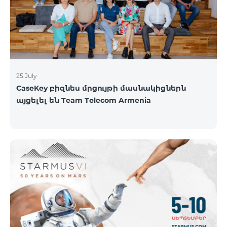
գնահատել են՝ ըստ EWC-ի միջազգային
գնահատման ստանդարտների։ EWC մրցույթի
ազգային կիսաեզրափակիչը կանցկացվի
օգոստոսի 1-ին և 2-ին։ Կանխատեսվում է
25 July
CaseKey բիզնես մրցույթի մասնակիցներն
այցելել են Team Telecom Armenia