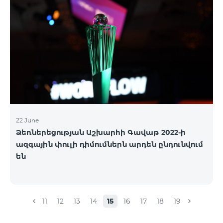
22 June
Ձեռներեցության Աշխարհի Գավաթ 2022-ի
ազգային փուլի դիմումներն արդեն ընդունվում
են
11
12
13
14
15
16
17
18
19