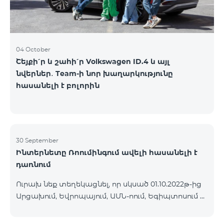
04 October
Շեյքի՛ր և շահի՛ր Volkswagen ID.4 և այլ
նվերներ․ Team-ի նոր խաղարկությունը
հասանելի է բոլորին
30 September
Ինտերնետը Ռոումինգում ավելի հասանելի է
դառնում
Ուրախ նեք տեղեկացնել, որ սկսած 01.10.2022թ-ից
Արցախում, Եվրոպայում, ԱՄՆ-ոում, Եգիպտոսում և
մի շարք այլ երկրներում գործելու է Ինտերնետի
նոր իջեցված սակագին՝ 1ՄԲ 9 դրամ: Մուտքային և