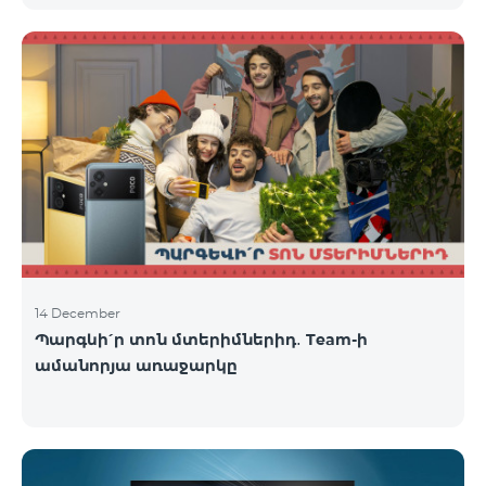
14 December
Պարգևի՛ր տոն մտերիմներիդ․ Team-ի
ամանորյա առաջարկը