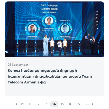
ելքային զանգեր դեպի Հայաստան՝ 150 դրամ/
րոպե: Ելքային զանգեր տեղական՝ 500 դրամ/
րոպե: SMS՝ 150 դրամ: Երկրների ամբողջական
ցանկ՝ Արցախ, Ալբանիա, ԱՄՆ, Ավստրալիա,
Ավստրիա, Բելգիա, Բոսնիա և Հերցեգովինա,
Բուլղարիա, Գերմանիա, Դանիա, Եգիպտոս,
Էստոնիա, Իռլանդիա, Իսլանդիա, Իսպանիա,
Իտալիա, Լատվիա, Լեհաստան, Լիխտենշտեյն,
26 September
Koreez համադպրոցական մրցույթի
հաղթողները մրցանակներ ստացան Team
Telecom Armenia-ից
10
11
12
13
14
15
16
17
18