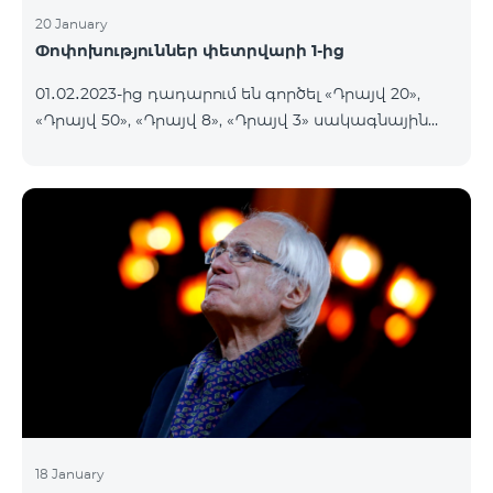
20 January
Փոփոխություններ փետրվարի 1-ից
01․02․2023-ից դադարում են գործել «Դրայվ 20»,
«Դրայվ 50», «Դրայվ 8», «Դրայվ 3» սակագնային
փաթեթները։ Նշված փաթեթների գործող
բաժանորդները կօգտվեն նոր սակագնային
փաթեթներից՝ համաձայն ստորև աղյուսակի․ Հին
սակագնային փաթեթ Նոր սակագնային փաթեթ
Դրայվ 20 Drive Maxi 140 GB Իմացեք ավելին
Դրայվ 50 Drive Maxi+ 200 GB Իմացեք ավելին
Դրայվ 8 Drive Midi 80 G
18 January