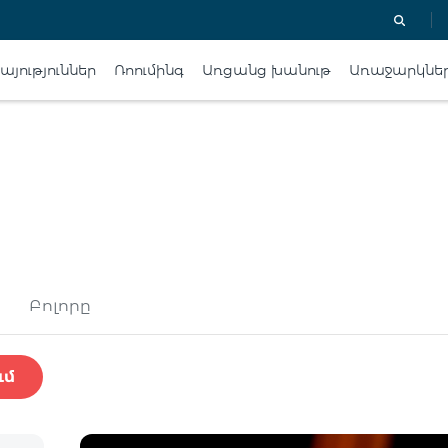
յություններ
Ռոումինգ
Առցանց խանութ
Առաջարկնե
Բոլորը
ւմ