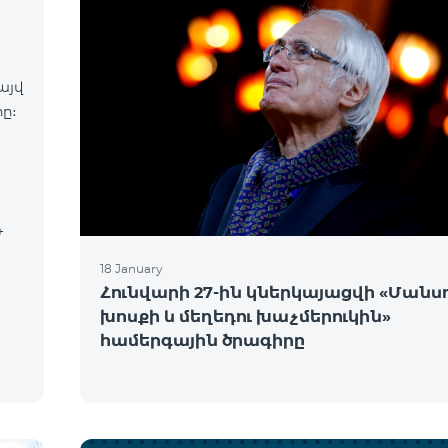
այվ
ը։
18 January
Հունվարի 27-ին կներկայացվի «Մանսո
խոսքի և մեղեդու խաչմերուկին»
համերգային ծրագիրը