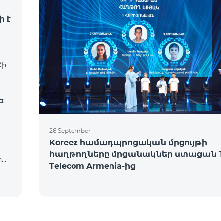
ի է
մի
ե:
26 September
Koreez համադպրոցական մրցույթի
հաղթողները մրցանակներ ստացան 
իա,
Telecom Armenia-ից