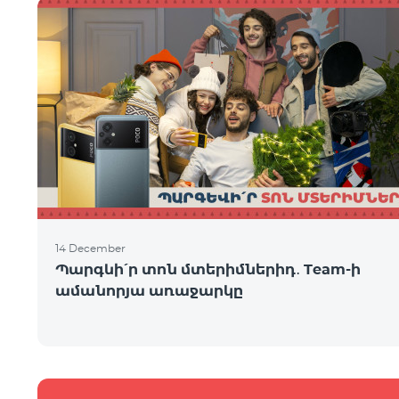
14 December
Պարգևի՛ր տոն մտերիմներիդ․ Team-ի
ամանորյա առաջարկը