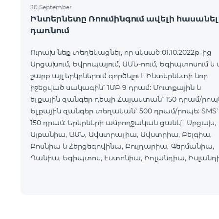
30 September
Ինտերնետը Ռոումինգում ավելի հասանել
դառնում
Ուրախ նեք տեղեկացնել, որ սկսած 01.10.2022թ-ից
Արցախում, Եվրոպայում, ԱՄՆ-ոում, Եգիպտոսում և 
շարք այլ երկրներում գործելու է Ինտերնետի նոր
իջեցված սակագին՝ 1ՄԲ 9 դրամ: Մուտքային և
ելքային զանգեր դեպի Հայաստան՝ 150 դրամ/րոպ
Ելքային զանգեր տեղական՝ 500 դրամ/րոպե: SMS՝
150 դրամ: Երկրների ամբողջական ցանկ՝ Արցախ,
Ալբանիա, ԱՄՆ, Ավստրալիա, Ավստրիա, Բելգիա,
Բոսնիա և Հերցեգովինա, Բուլղարիա, Գերմանիա,
Դանիա, Եգիպտոս, Էստոնիա, Իռլանդիա, Իսլանդ
Իսպանիա, Իտալիա, Լատվիա, Լեհաստան,
Լիխտենշտեյն,