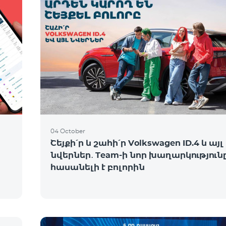
04 October
Շեյքի՛ր և շահի՛ր Volkswagen ID.4 և այլ
նվերներ․ Team-ի նոր խաղարկություն
հասանելի է բոլորին