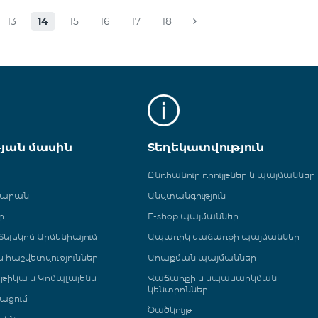
13
14
15
16
17
18
թյան մասին
Տեղեկատվություն
Ընդհանուր դրույթներ և պայմաններ
գարան
Անվտանգություն
ր
E-shop պայմաններ
ելեկոմ Արմենիայում
Ապառիկ վաճառքի պայմաններ
 և հաշվետվություններ
Առաքման պայմաններ
թիկա և Կոմպլայենս
Վաճառքի և սպասարկման
կենտրոններ
ացում
Ծածկույթ