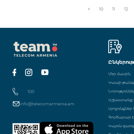
10
11
12
Ընկերու
Մեր մասին
Կապի թան
100
Նորություննե
Աշխատանք Տ
info@telecomarmenia.am
Արդյունքներ
Գործարար Է
Կայուն զարգ