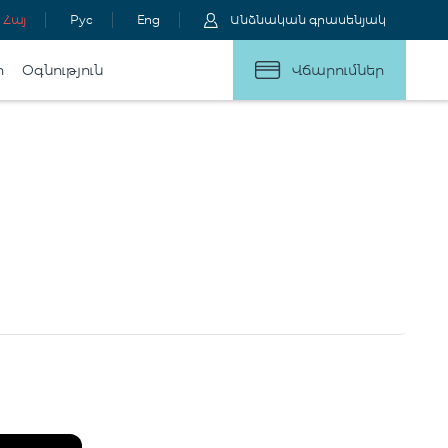
Հայ
Рус
Eng
Անձնական գրասենյակ
ր
Օգնություն
Վճարումներ