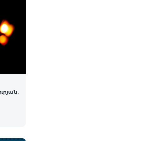
ւրյան․