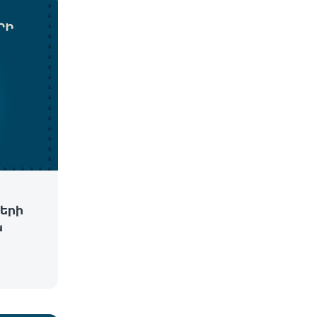
երի
ն