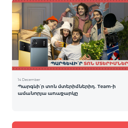
14 December
Պարգևի՛ր տոն մտերիմներիդ․ Team-ի
ամանորյա առաջարկը