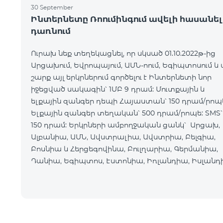
30 September
Ինտերնետը Ռոումինգում ավելի հասանել
դառնում
Ուրախ նեք տեղեկացնել, որ սկսած 01.10.2022թ-ից
Արցախում, Եվրոպայում, ԱՄՆ-ոում, Եգիպտոսում և 
շարք այլ երկրներում գործելու է Ինտերնետի նոր
իջեցված սակագին՝ 1ՄԲ 9 դրամ: Մուտքային և
ելքային զանգեր դեպի Հայաստան՝ 150 դրամ/րոպ
Ելքային զանգեր տեղական՝ 500 դրամ/րոպե: SMS՝
150 դրամ: Երկրների ամբողջական ցանկ՝ Արցախ,
Ալբանիա, ԱՄՆ, Ավստրալիա, Ավստրիա, Բելգիա,
Բոսնիա և Հերցեգովինա, Բուլղարիա, Գերմանիա,
Դանիա, Եգիպտոս, Էստոնիա, Իռլանդիա, Իսլանդ
Իսպանիա, Իտալիա, Լատվիա, Լեհաստան,
Լիխտենշտեյն,