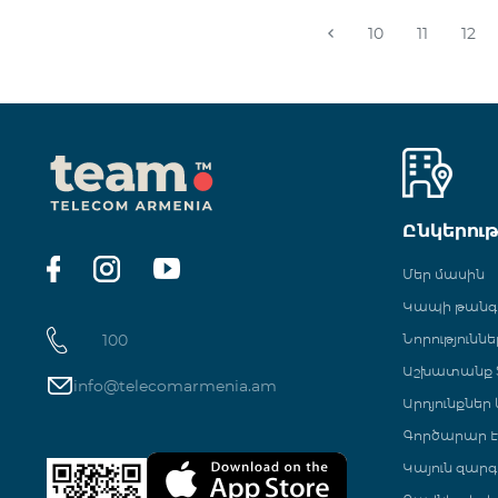
10
11
12
Ընկերու
Մեր մասին
Կապի թան
100
Նորություննե
Աշխատանք Տ
info@telecomarmenia.am
Արդյունքներ
Գործարար Է
Կայուն զարգ