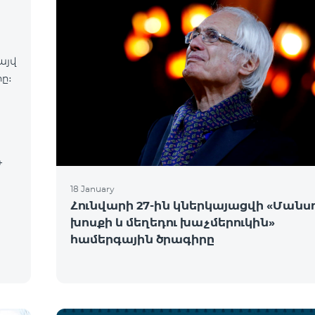
այվ
ը։
18 January
Հունվարի 27-ին կներկայացվի «Մանսո
խոսքի և մեղեդու խաչմերուկին»
համերգային ծրագիրը