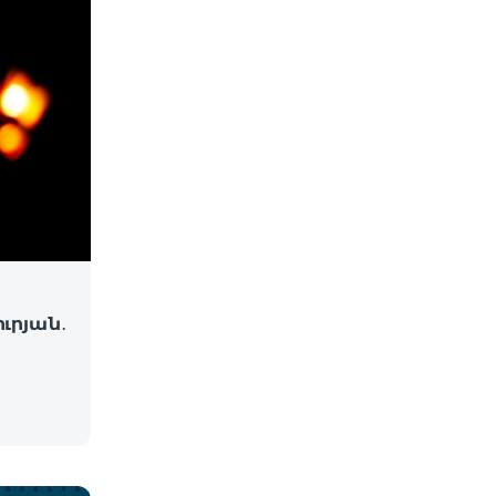
ւրյան․