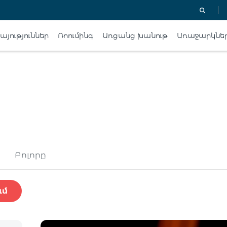
յություններ
Ռոումինգ
Առցանց խանութ
Առաջարկնե
Բոլորը
ւմ