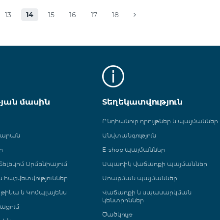
13
14
15
16
17
18
թյան մասին
Տեղեկատվություն
Ընդհանուր դրույթներ և պայմաններ
գարան
Անվտանգություն
ր
E-shop պայմաններ
ելեկոմ Արմենիայում
Ապառիկ վաճառքի պայմաններ
 և հաշվետվություններ
Առաքման պայմաններ
թիկա և Կոմպլայենս
Վաճառքի և սպասարկման
կենտրոններ
ացում
Ծածկույթ