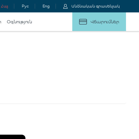
Հայ
Рус
Eng
Անձնական գրասենյակ
ր
Օգնություն
Վճարումներ