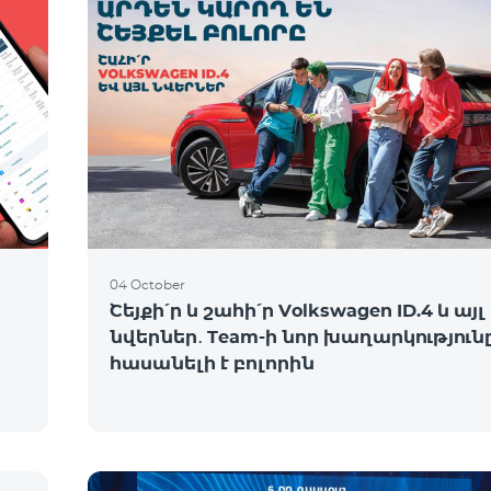
04 October
Շեյքի՛ր և շահի՛ր Volkswagen ID.4 և այլ
նվերներ․ Team-ի նոր խաղարկություն
հասանելի է բոլորին