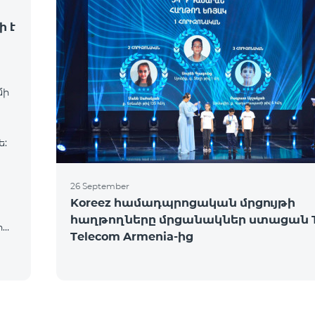
ի է
մի
ե:
26 September
Koreez համադպրոցական մրցույթի
հաղթողները մրցանակներ ստացան 
իա,
Telecom Armenia-ից