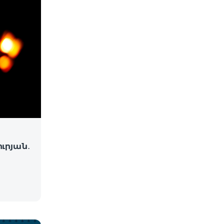
ւրյան․