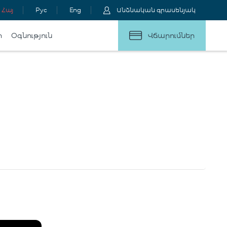
Հայ
Рус
Eng
Անձնական գրասենյակ
ր
Օգնություն
Վճարումներ