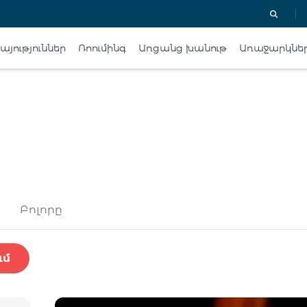
յություններ
Ռոումինգ
Առցանց խանութ
Առաջարկնե
Բոլորը
ւմ