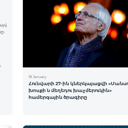
այվ
ը։
18 January
Հունվարի 27-ին կներկայացվի «Մանսո
խոսքի և մեղեդու խաչմերուկին»
համերգային ծրագիրը