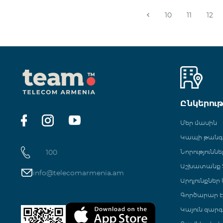
10
11
12
Ընկերու
Մեր մասին
Կապի թան
100
Նորություննե
Աշխատանք Տ
info@telecomarmenia.am
Արդյունքներ
Գործարար Է
Կայուն զարգ