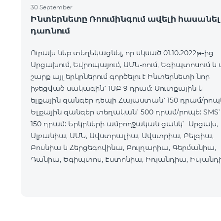
30 September
Ինտերնետը Ռոումինգում ավելի հասանել
դառնում
Ուրախ նեք տեղեկացնել, որ սկսած 01.10.2022թ-ից
Արցախում, Եվրոպայում, ԱՄՆ-ոում, Եգիպտոսում և 
շարք այլ երկրներում գործելու է Ինտերնետի նոր
իջեցված սակագին՝ 1ՄԲ 9 դրամ: Մուտքային և
ելքային զանգեր դեպի Հայաստան՝ 150 դրամ/րոպ
Ելքային զանգեր տեղական՝ 500 դրամ/րոպե: SMS՝
150 դրամ: Երկրների ամբողջական ցանկ՝ Արցախ,
Ալբանիա, ԱՄՆ, Ավստրալիա, Ավստրիա, Բելգիա,
Բոսնիա և Հերցեգովինա, Բուլղարիա, Գերմանիա,
Դանիա, Եգիպտոս, Էստոնիա, Իռլանդիա, Իսլանդ
Իսպանիա, Իտալիա, Լատվիա, Լեհաստան,
Լիխտենշտեյն,