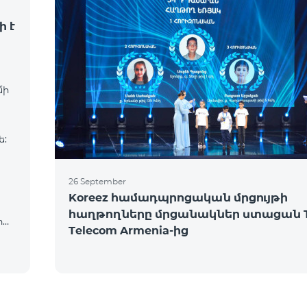
ի է
մի
ե:
26 September
Koreez համադպրոցական մրցույթի
հաղթողները մրցանակներ ստացան 
իա,
Telecom Armenia-ից