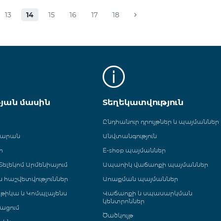
13
14
15
16
17
18
թյան մասին
Տեղեկատվություն
Ընդհանուր դրույթներ և պայմաններ
գարան
Անվտանգություն
ր
E-shop պայմաններ
ելեկոմ Արմենիայում
Ապառիկ վաճառքի պայմաններ
 և հաշվետվություններ
Առաքման պայմաններ
թիկա և Կոմպլայենս
Վաճառքի և սպասարկման
կենտրոններ
ացում
Ծածկույթ