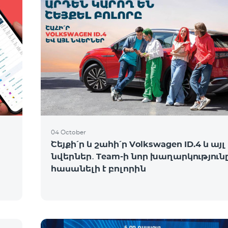
04 October
Շեյքի՛ր և շահի՛ր Volkswagen ID.4 և այլ
նվերներ․ Team-ի նոր խաղարկություն
հասանելի է բոլորին