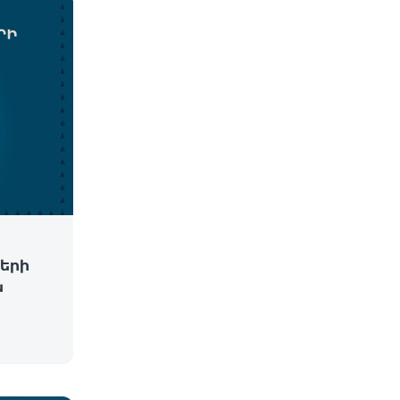
երի
ն