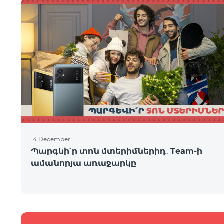
14 December
Պարգևի՛ր տոն մտերիմներիդ․ Team-ի
ամանորյա առաջարկը