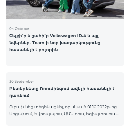
04 October
Շեյքի՛ր և շահի՛ր Volkswagen ID.4 և այլ
նվերներ․ Team-ի նոր խաղարկությունը
հասանելի է բոլորին
30 September
Ինտերնետը Ռոումինգում ավելի հասանելի է
դառնում
Ուրախ նեք տեղեկացնել, որ սկսած 01.10.2022թ-ից
Արցախում, Եվրոպայում, ԱՄՆ-ոում, Եգիպտոսում և
մի շարք այլ երկրներում գործելու է Ինտերնետի
նոր իջեցված սակագին՝ 1ՄԲ 9 դրամ: Մուտքային և