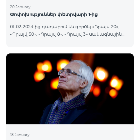
20 January
Փոփոխություններ փետրվարի 1-ից
01․02․2023-ից դադարում են գործել «Դրայվ 20»,
«Դրայվ 50», «Դրայվ 8», «Դրայվ 3» սակագնային
փաթեթները։ Նշված փաթեթների գործող
բաժանորդները կօգտվեն նոր սակագնային
փաթեթներից՝ համաձայն ստորև աղյուսակի․ Հին
սակագնային փաթեթ Նոր սակագնային փաթեթ
Դրայվ 20 Drive Maxi 140 GB Իմացեք ավելին
Դրայվ 50 Drive Maxi+ 200 GB Իմացեք ավելին
Դրայվ 8 Drive Midi 80 G
18 January