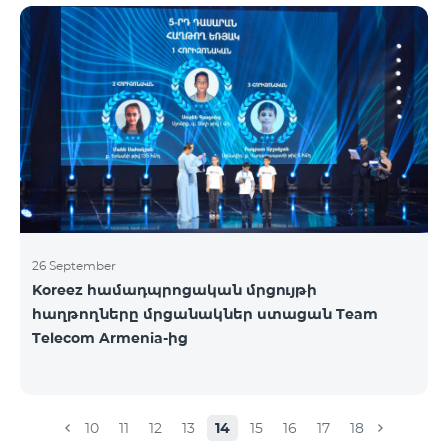
ելքային զանգեր դեպի Հայաստան՝ 150 դրամ/
րոպե: Ելքային զանգեր տեղական՝ 500 դրամ/
րոպե: SMS՝ 150 դրամ: Երկրների ամբողջական
ցանկ՝ Արցախ, Ալբանիա, ԱՄՆ, Ավստրալիա,
Ավստրիա, Բելգիա, Բոսնիա և Հերցեգովինա,
Բուլղարիա, Գերմանիա, Դանիա, Եգիպտոս,
Էստոնիա, Իռլանդիա, Իսլանդիա, Իսպանիա,
Իտալիա, Լատվիա, Լեհաստան, Լիխտենշտեյն,
26 September
Koreez համադպրոցական մրցույթի
հաղթողները մրցանակներ ստացան Team
Telecom Armenia-ից
10
11
12
13
14
15
16
17
18