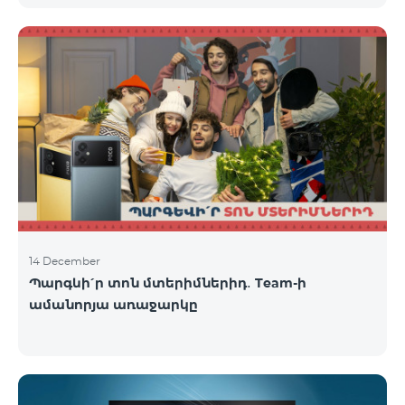
14 December
Պարգևի՛ր տոն մտերիմներիդ․ Team-ի
ամանորյա առաջարկը