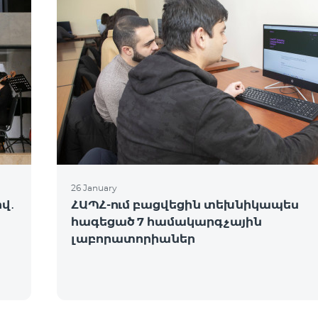
26 January
վ․
ՀԱՊՀ-ում բացվեցին տեխնիկապես
հագեցած 7 համակարգչային
լաբորատորիաներ