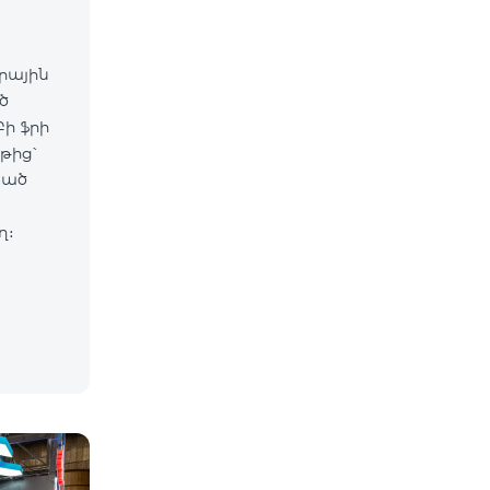
արային
ծ
ի ֆրի
թից՝
սած
ղ։