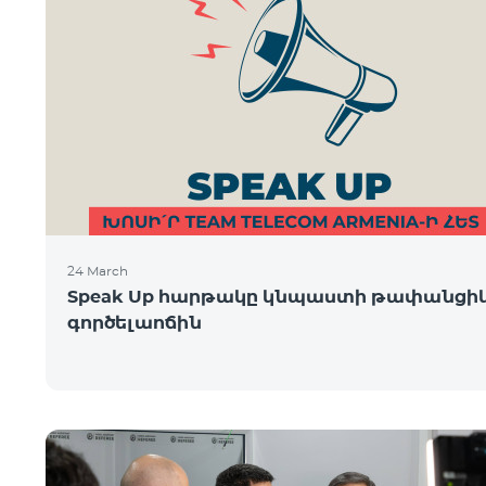
24 March
Speak Up հարթակը կնպաստի թափանցի
գործելաոճին