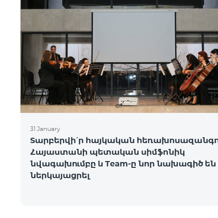
31 January
Տարբերվի՛ր հայկական հեռախոսազանգո
Հայաստանի պետական սիմֆոնիկ
նվագախումբը և Team-ը նոր նախագիծ են
ներկայացրել