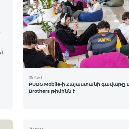
ը
 և
05 April
PUBG Mobile-ի Հայաստանի գավաթը 
Brothers թիմինն է
21 March