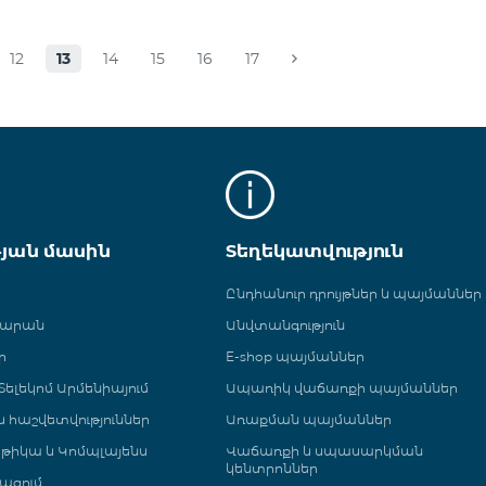
12
13
14
15
16
17
թյան մասին
Տեղեկատվություն
Ընդհանուր դրույթներ և պայմաններ
գարան
Անվտանգություն
ր
E-shop պայմաններ
ելեկոմ Արմենիայում
Ապառիկ վաճառքի պայմաններ
 և հաշվետվություններ
Առաքման պայմաններ
թիկա և Կոմպլայենս
Վաճառքի և սպասարկման
կենտրոններ
ացում