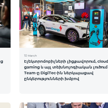
10 March
եց
Էլեկտրոմոբիլների լիցքավորում, clou
gaming և այլ տեխնոլոգիական լուծում
Team-ը DigiTec-ին ներկայացավ
ընկերությունների խմբով