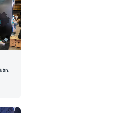
d
ներ․