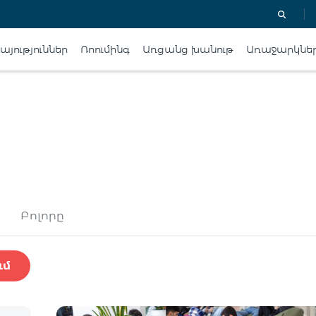
յություններ
Ռոումինգ
Առցանց խանութ
Առաջարկնե
Բոլորը
ւմ