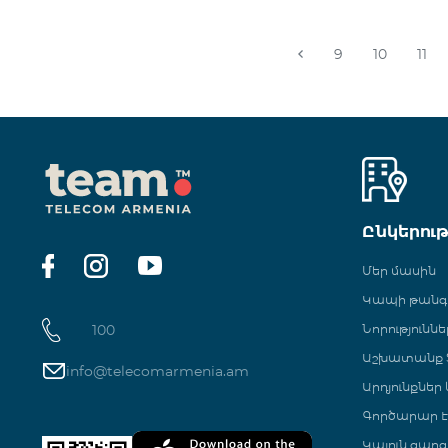
9
10
11
Ընկերու
Մեր մասին
Կապի թան
100
Նորություննե
Աշխատանք Տ
info@telecomarmenia.am
Արդյունքներ
Գործարար Է
Կայուն զարգ