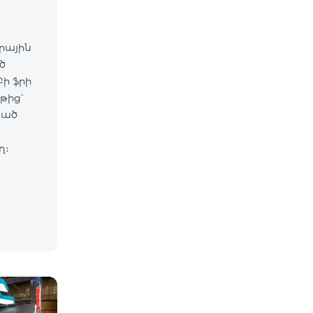
արային
ծ
ի ֆրի
թից՝
սած
ղ։