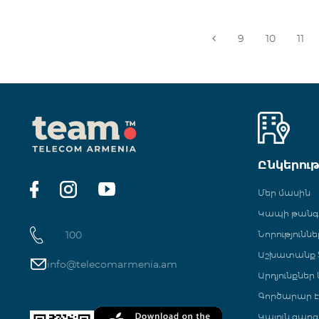
9
10
11
Ընկերու
Մեր մասին
Կապի թան
100
Նորություննե
Աշխատանք Տ
info@telecomarmenia.am
Արդյունքներ
Գործարար Է
Կայուն զարգ