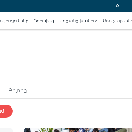
յություններ
Ռոումինգ
Առցանց խանութ
Առաջարկնե
Բոլորը
ւմ