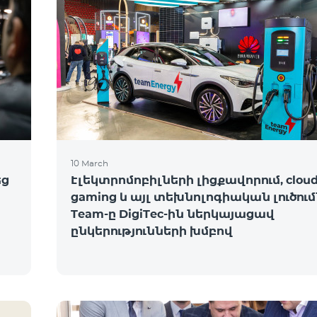
10 March
եց
Էլեկտրոմոբիլների լիցքավորում, clou
gaming և այլ տեխնոլոգիական լուծում
Team-ը DigiTec-ին ներկայացավ
ընկերությունների խմբով