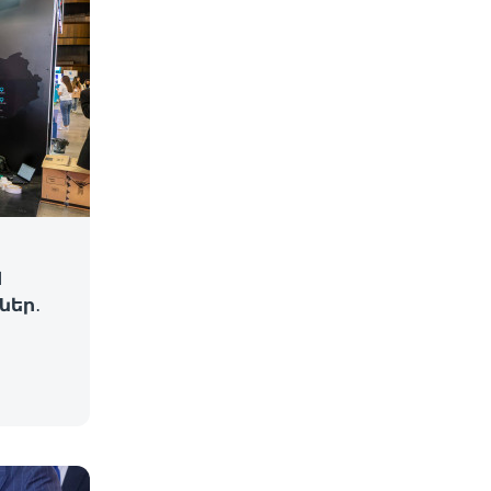
d
ներ․