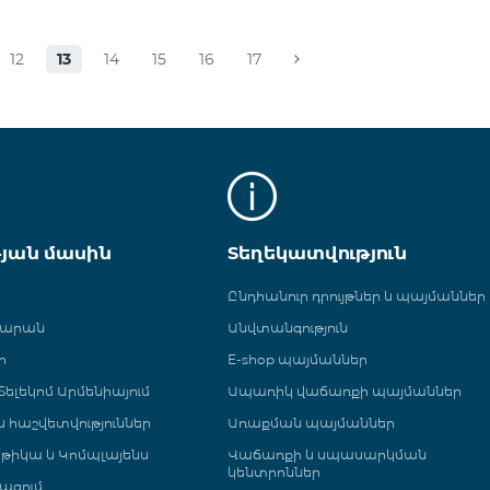
12
13
14
15
16
17
թյան մասին
Տեղեկատվություն
Ընդհանուր դրույթներ և պայմաններ
գարան
Անվտանգություն
ր
E-shop պայմաններ
ելեկոմ Արմենիայում
Ապառիկ վաճառքի պայմաններ
 և հաշվետվություններ
Առաքման պայմաններ
թիկա և Կոմպլայենս
Վաճառքի և սպասարկման
կենտրոններ
ացում