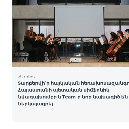
31 January
Տարբերվի՛ր հայկական հեռախոսազանգո
Հայաստանի պետական սիմֆոնիկ
նվագախումբը և Team-ը նոր նախագիծ են
ներկայացրել