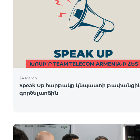
24 March
Speak Up հարթակը կնպաստի թափանցի
գործելաոճին