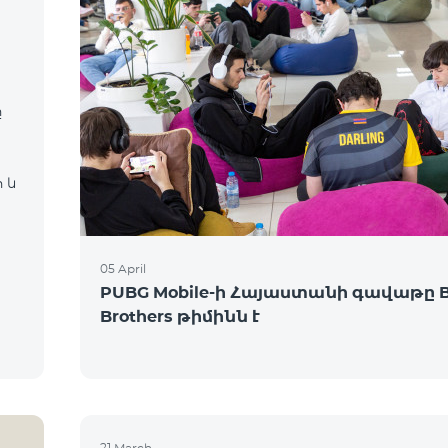
ը
 և
05 April
PUBG Mobile-ի Հայաստանի գավաթը 
Brothers թիմինն է
21 March