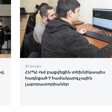
26 January
վ․
ՀԱՊՀ-ում բացվեցին տեխնիկապես
հագեցած 7 համակարգչային
լաբորատորիաներ