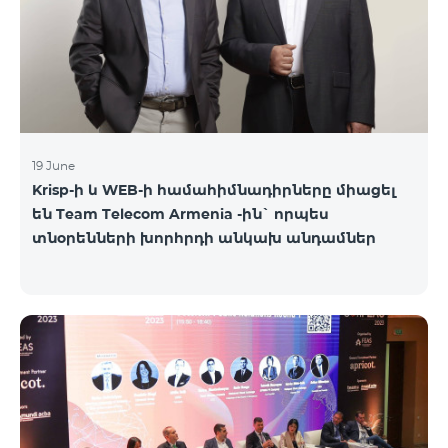
19 June
Krisp-ի և WEB-ի համահիմնադիրները միացել
են Team Telecom Armenia -ին` որպես
տնօրենների խորհրդի անկախ անդամներ