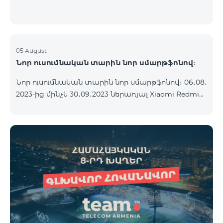
05 August
Նոր ուսումնական տարին նոր սմարթֆոնով։
Նոր ուսումնական տարին նոր սմարթֆոնով։ 06․08․
2023-ից մինչև 30․09․2023 ներառյալ Xiaomi Redmi
12C 2023թ․-ի սմարթֆոնի հետ կոմպլեկտով
տրամադրվում է անլար ականջակալ Alteracs Light
և TeamTok հատուկ սակագնային փաթեթ` 1-ին
ամիսն անվճար: Սմարթֆոնը կարելի է ձեռք բերել
նաև ապառիկ՝ ամսական սկսած 1250 դրամից։
Ամսավճարին գումարվում է բանկի վճարը։
Սակագնային փաթեթի պայմաններին
ծանոթացեք ստորև։ Կանխավճարային
սակագնային փաթեթ teamtok Ամսական վճար
2500 Անսահմանափակ VIB