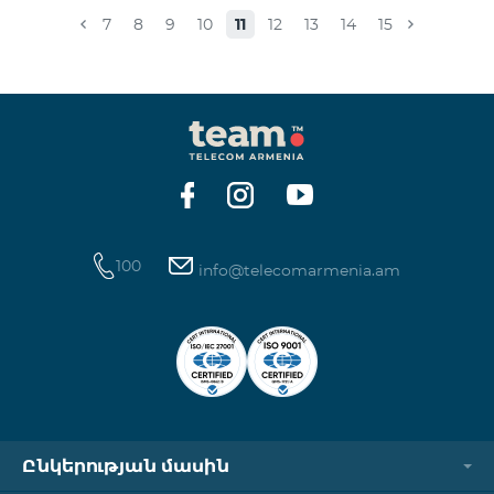
համապատասխան։Մանրամասներին կարող եք
7
8
9
10
11
12
13
14
15
ծանոթանալ այստեղ: «Տեսալսողական մեդիայի
մասին» ՀՀ օրենք
100
info@telecomarmenia.am
Ընկերության մասին