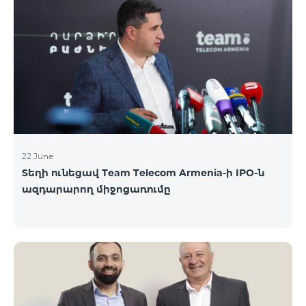
երիտասարդներ ծանոթացան առաջնային
հրապարակային տեղաբաշխման բոլոր
մանրամասներին ու թիմերին տրամադրվեց
ընկերության զարգացման ռազմավարական
խնդիրը։ Լուծումներ առաջարկելու համար թիմերն
ունենալու են ընդամենը 72 ժամ։ Հաջողություն
մաղթելով մրցույթի մասնակիցներին Team
Telecom Armenia-ի գլխավոր տնօրեն Հայկ
Եսայանը նշեց, որ
22 June
Տեղի ունեցավ Team Telecom Armenia-ի IPO-ն
ազդարարող միջոցառումը