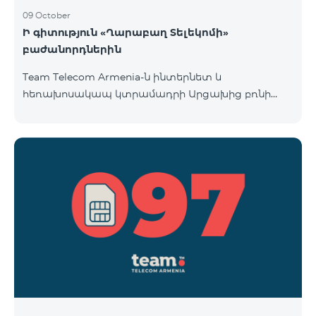
09 October
Ի գիտություն «Ղարաբաղ Տելեկոմի»
բաժանորդներին
Team Telecom Armenia-ն ինտերնետ և
հեռախոսակապ կտրամադրի Արցախից բռնի
տեղահանված հայրենակիցներին։ «Ղարաբաղ
Տելեկոմի» բաժանորդները շարժական կապի
ծառայություններից առաջին անգամ օգտվելու
պահից (զանգ, sms-ի ուղարկում և այլն)
համարվելու են «Բի ֆրի 097» սակագնային
փաթեթի բաժանորդ՝ համաձայնվելով
www.telecomarmenia.am կայքում զետեղված դրա
պայմաններին և հրապարակային օֆերտային։
097 պրեֆիքսով հեռախոսահամարների
բաժանորդները կօգտվեն «Բի ֆրի 097» հատո