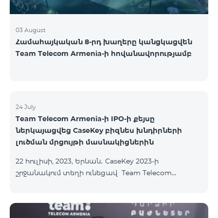
03 August
Համահայկական 8-րդ խաղերը կանցկացվեն
Team Telecom Armenia-ի հովանավորությամբ
24 July
Team Telecom Armenia-ի IPO-ի քեյսը
ներկայացվեց CaseKey բիզնես խնդիրների
լուծման մրցույթի մասնակիցներին
22 հուլիսի, 2023, Երևան․ CaseKey 2023-ի
շրջանակում տեղի ունեցավ Team Telecom
Armenia-ի առաջնային հրապարակային
տեղաբաշխման (IPO) քեյսի ներկայացումը:
Հայաստանի տարբեր բուհերից շուրջ 200