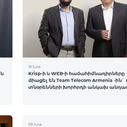
19 June
-ն
Krisp-ի և WEB-ի համահիմնադիրները
միացել են Team Telecom Armenia -ին`
տնօրենների խորհրդի անկախ անդա
09 June