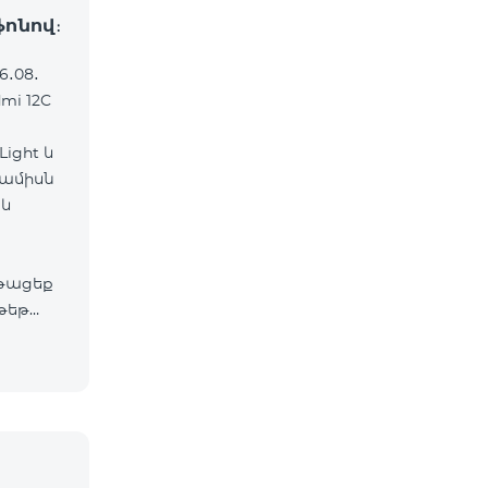
ֆոնով։
6․08․
mi 12C
ight և
 ամիսն
աև
թացեք
թեթ