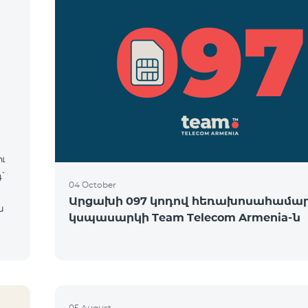
ւ
՝
04 October
Արցախի 097 կոդով հեռախոսահամա
ն
կսպասարկի Team Telecom Armenia-ն
05 August