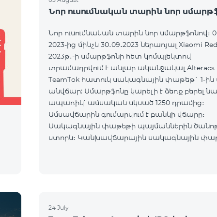
Նոր ուսումնական տարին նոր սմարթ
Նոր ուսումնական տարին նոր սմարթֆոնով։ 0
2023-ից մինչև 30․09․2023 ներառյալ Xiaomi Red
2023թ․-ի սմարթֆոնի հետ կոմպլեկտով
տրամադրվում է անլար ականջակալ Alteracs L
TeamTok հատուկ սակագնային փաթեթ` 1-ին
անվճար: Սմարթֆոնը կարելի է ձեռք բերել ն
ապառիկ՝ ամսական սկսած 1250 դրամից։
Ամսավճարին գումարվում է բանկի վճարը։
Սակագնային փաթեթի պայմաններին ծանո
ի
ստորև։ Կանխավճարային սակագնային փա
teamtok Ամսական վճար 2500 Անսահմանափակ
VIB
24 July