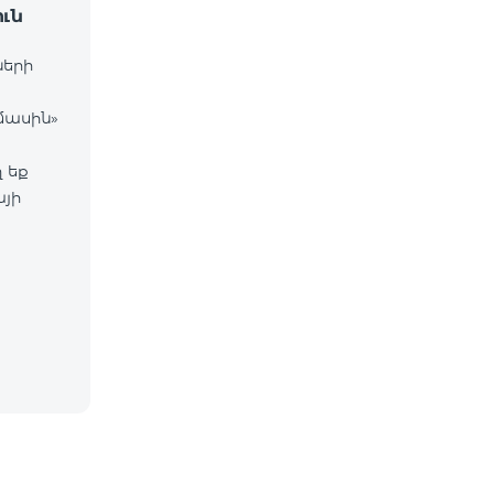
ւն
ների
մասին»
 եք
այի