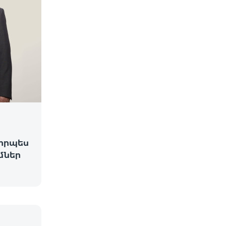
 որպես
մներ