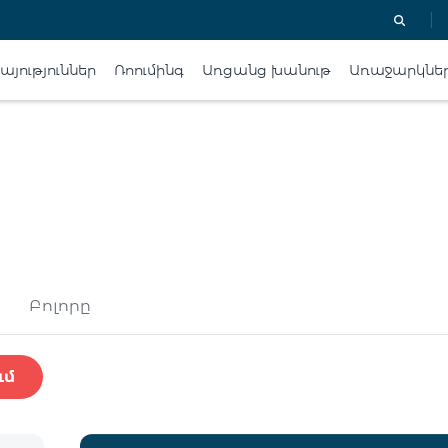
յություններ
Ռոումինգ
Առցանց խանութ
Առաջարկնե
Բոլորը
ւմ