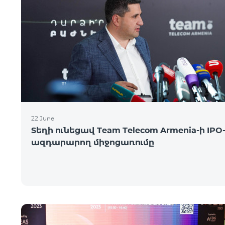
22 June
Տեղի ունեցավ Team Telecom Armenia-ի IPO
ազդարարող միջոցառումը