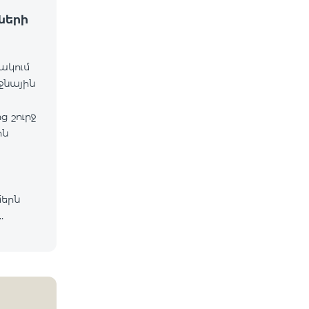
ների
նակում
ջնային
 շուրջ
ին
մերն
lecom
եց, որ