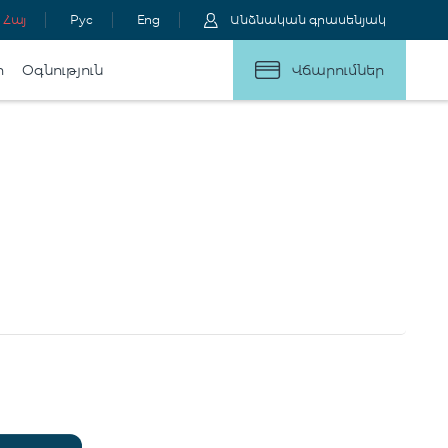
Հայ
Рус
Eng
Անձնական գրասենյակ
ր
Օգնություն
Վճարումներ