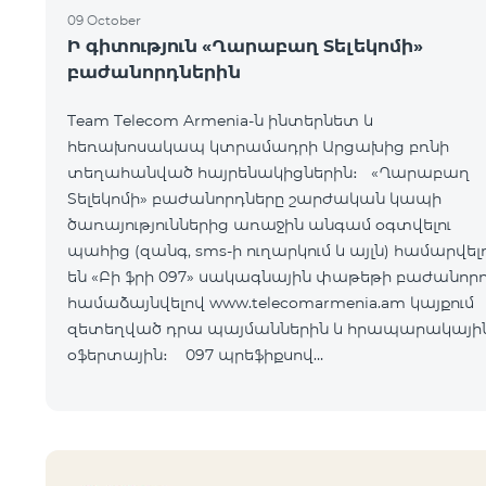
09 October
Ի գիտություն «Ղարաբաղ Տելեկոմի»
բաժանորդներին
Team Telecom Armenia-ն ինտերնետ և
հեռախոսակապ կտրամադրի Արցախից բռնի
տեղահանված հայրենակիցներին։ «Ղարաբաղ
Տելեկոմի» բաժանորդները շարժական կապի
ծառայություններից առաջին անգամ օգտվելու
պահից (զանգ, sms-ի ուղարկում և այլն) համարվելո
են «Բի ֆրի 097» սակագնային փաթեթի բաժանորդ
համաձայնվելով www.telecomarmenia.am կայքում
զետեղված դրա պայմաններին և հրապարակայի
օֆերտային։ 097 պրեֆիքսով
հեռախոսահամարների բաժանորդները կօգտվեն
«Բի ֆրի 097» հատո