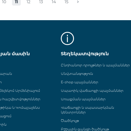
10
11
12
13
14
15
թյան մասին
Տեղեկատվություն
Ընդհանուր դրույթներ և պայմաններ
գարան
Անվտանգություն
ր
E-shop պայմաններ
ելեկոմ Արմենիայում
Ապառիկ վաճառքի պայմաններ
 և հաշվետվություններ
Առաքման պայմաններ
թիկա և Կոմպլայենս
Վաճառքի և սպասարկման
կենտրոններ
ացում
Ծածկույթ
րին
Բջջային ցանցի ծածկույթ