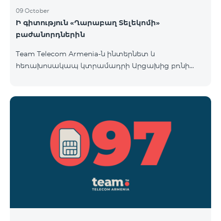
09 October
Ի գիտություն «Ղարաբաղ Տելեկոմի»
բաժանորդներին
Team Telecom Armenia-ն ինտերնետ և
հեռախոսակապ կտրամադրի Արցախից բռնի
տեղահանված հայրենակիցներին։ «Ղարաբաղ
Տելեկոմի» բաժանորդները շարժական կապի
ծառայություններից առաջին անգամ օգտվելու
պահից (զանգ, sms-ի ուղարկում և այլն)
համարվելու են «Բի ֆրի 097» սակագնային
փաթեթի բաժանորդ՝ համաձայնվելով
www.telecomarmenia.am կայքում զետեղված դրա
պայմաններին և հրապարակային օֆերտային։
097 պրեֆիքսով հեռախոսահամարների
բաժանորդները կօգտվեն «Բի ֆրի 097» հատո