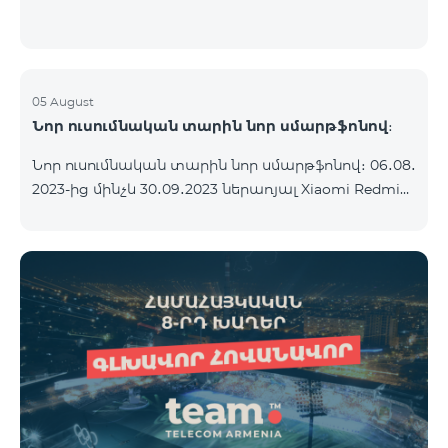
05 August
Նոր ուսումնական տարին նոր սմարթֆոնով։
Նոր ուսումնական տարին նոր սմարթֆոնով։ 06․08․
2023-ից մինչև 30․09․2023 ներառյալ Xiaomi Redmi
12C 2023թ․-ի սմարթֆոնի հետ կոմպլեկտով
տրամադրվում է անլար ականջակալ Alteracs Light
և TeamTok հատուկ սակագնային փաթեթ` 1-ին
ամիսն անվճար: Սմարթֆոնը կարելի է ձեռք բերել
նաև ապառիկ՝ ամսական սկսած 1250 դրամից։
Ամսավճարին գումարվում է բանկի վճարը։
Սակագնային փաթեթի պայմաններին
ծանոթացեք ստորև։ Կանխավճարային
սակագնային փաթեթ teamtok Ամսական վճար
2500 Անսահմանափակ VIB