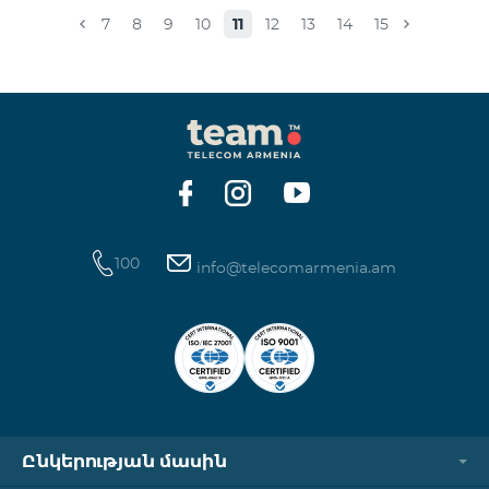
համապատասխան։Մանրամասներին կարող եք
7
8
9
10
11
12
13
14
15
ծանոթանալ այստեղ: «Տեսալսողական մեդիայի
մասին» ՀՀ օրենք
100
info@telecomarmenia.am
Ընկերության մասին