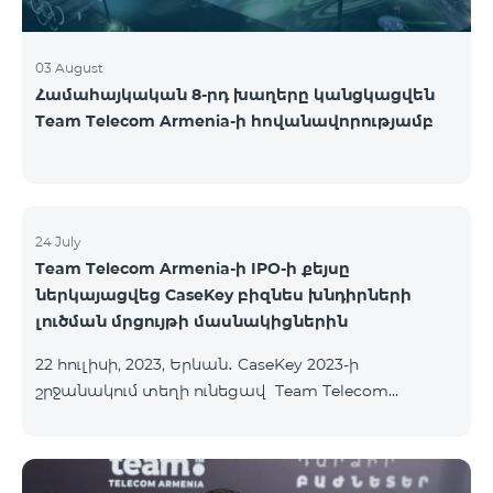
03 August
Համահայկական 8-րդ խաղերը կանցկացվեն
Team Telecom Armenia-ի հովանավորությամբ
24 July
Team Telecom Armenia-ի IPO-ի քեյսը
ներկայացվեց CaseKey բիզնես խնդիրների
լուծման մրցույթի մասնակիցներին
22 հուլիսի, 2023, Երևան․ CaseKey 2023-ի
շրջանակում տեղի ունեցավ Team Telecom
Armenia-ի առաջնային հրապարակային
տեղաբաշխման (IPO) քեյսի ներկայացումը:
Հայաստանի տարբեր բուհերից շուրջ 200