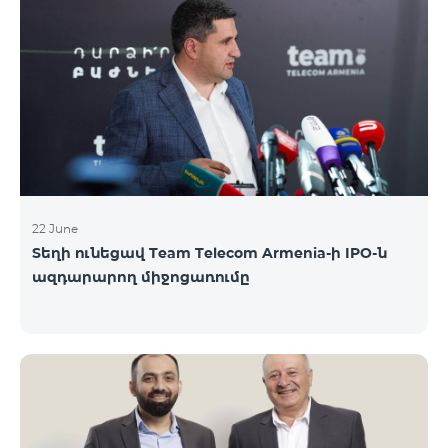
երիտասարդներ ծանոթացան առաջնային
հրապարակային տեղաբաշխման բոլոր
մանրամասներին ու թիմերին տրամադրվեց
ընկերության զարգացման ռազմավարական
խնդիրը։ Լուծումներ առաջարկելու համար թիմերն
ունենալու են ընդամենը 72 ժամ։ Հաջողություն
մաղթելով մրցույթի մասնակիցներին Team
Telecom Armenia-ի գլխավոր տնօրեն Հայկ
Եսայանը նշեց, որ
22 June
Տեղի ունեցավ Team Telecom Armenia-ի IPO-ն
ազդարարող միջոցառումը