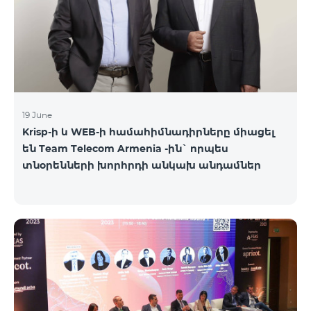
19 June
Krisp-ի և WEB-ի համահիմնադիրները միացել
են Team Telecom Armenia -ին` որպես
տնօրենների խորհրդի անկախ անդամներ