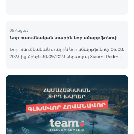
05 August
Նոր ուսումնական տարին նոր սմարթֆոնով։
Նոր ուսումնական տարին նոր սմարթֆոնով։ 06․08․
2023-ից մինչև 30․09․2023 ներառյալ Xiaomi Redmi
12C 2023թ․-ի սմարթֆոնի հետ կոմպլեկտով
տրամադրվում է անլար ականջակալ Alteracs Light
և TeamTok հատուկ սակագնային փաթեթ` 1-ին
ամիսն անվճար: Սմարթֆոնը կարելի է ձեռք բերել
նաև ապառիկ՝ ամսական սկսած 1250 դրամից։
Ամսավճարին գումարվում է բանկի վճարը։
Սակագնային փաթեթի պայմաններին
ծանոթացեք ստորև։ Կանխավճարային
սակագնային փաթեթ teamtok Ամսական վճար
2500 Անսահմանափակ VIB