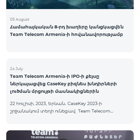
03 August
Համահայկական 8-րդ խաղերը կանցկացվեն
Team Telecom Armenia-ի հովանավորությամբ
24 July
Team Telecom Armenia-ի IPO-ի քեյսը
ներկայացվեց CaseKey բիզնես խնդիրների
լուծման մրցույթի մասնակիցներին
22 հուլիսի, 2023, Երևան․ CaseKey 2023-ի
շրջանակում տեղի ունեցավ Team Telecom
Armenia-ի առաջնային հրապարակային
տեղաբաշխման (IPO) քեյսի ներկայացումը:
Հայաստանի տարբեր բուհերից շուրջ 200