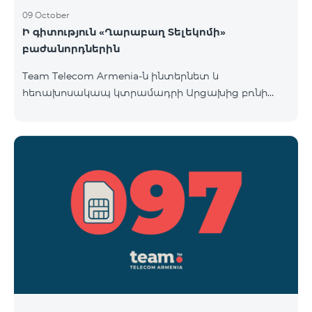
09 October
Ի գիտություն «Ղարաբաղ Տելեկոմի»
բաժանորդներին
Team Telecom Armenia-ն ինտերնետ և
հեռախոսակապ կտրամադրի Արցախից բռնի
տեղահանված հայրենակիցներին։ «Ղարաբաղ
Տելեկոմի» բաժանորդները շարժական կապի
ծառայություններից առաջին անգամ օգտվելու
պահից (զանգ, sms-ի ուղարկում և այլն)
համարվելու են «Բի ֆրի 097» սակագնային
փաթեթի բաժանորդ՝ համաձայնվելով
www.telecomarmenia.am կայքում զետեղված դրա
պայմաններին և հրապարակային օֆերտային։
097 պրեֆիքսով հեռախոսահամարների
բաժանորդները կօգտվեն «Բի ֆրի 097» հատո