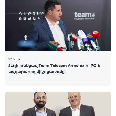
երիտասարդներ ծանոթացան առաջնային
հրապարակային տեղաբաշխման բոլոր
մանրամասներին ու թիմերին տրամադրվեց
ընկերության զարգացման ռազմավարական
խնդիրը։ Լուծումներ առաջարկելու համար թիմերն
ունենալու են ընդամենը 72 ժամ։ Հաջողություն
մաղթելով մրցույթի մասնակիցներին Team
Telecom Armenia-ի գլխավոր տնօրեն Հայկ
Եսայանը նշեց, որ
22 June
Տեղի ունեցավ Team Telecom Armenia-ի IPO-ն
ազդարարող միջոցառումը