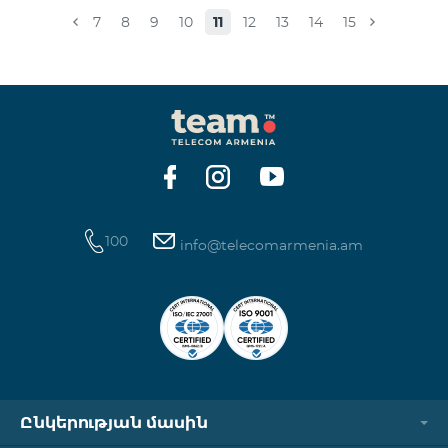
համապատասխան։Մանրամասներին կարող եք
7
8
9
10
11
12
13
14
15
ծանոթանալ այստեղ: «Տեսալսողական մեդիայի
մասին» ՀՀ օրենք
100
info@telecomarmenia.am
Ընկերության մասին