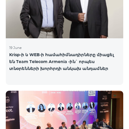
19 June
Krisp-ի և WEB-ի համահիմնադիրները միացել
են Team Telecom Armenia -ին` որպես
տնօրենների խորհրդի անկախ անդամներ